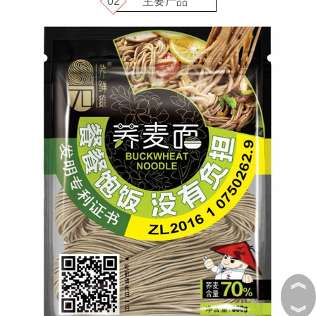
02
主要产品
︽
︾