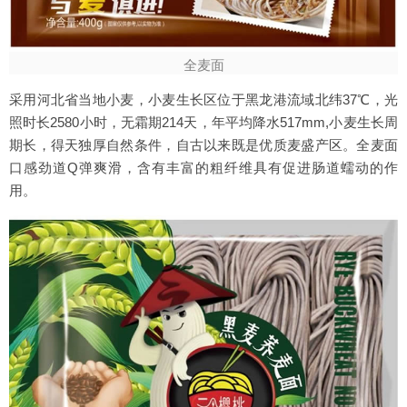
全麦面
采用河北省当地小麦，小麦生长区位于黑龙港流域北纬37℃，光
照时长2580小时，无霜期214天，年平均降水517mm,小麦生长周
期长，得天独厚自然条件，自古以来既是优质麦盛产区。全麦面
口感劲道Q弹爽滑，含有丰富的粗纤维具有促进肠道蠕动的作
用。