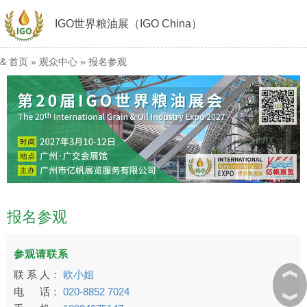
IGO世界粮油展（IGO China）
&
首页
»
观众中心
»
报名参观
报名参观
参观请联系
︽
联 系 人：
欧小姐
电 话：
020-8852 7024
︾