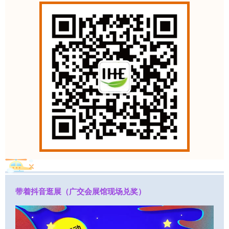
带着抖音逛展（广交会展馆现场兑奖）