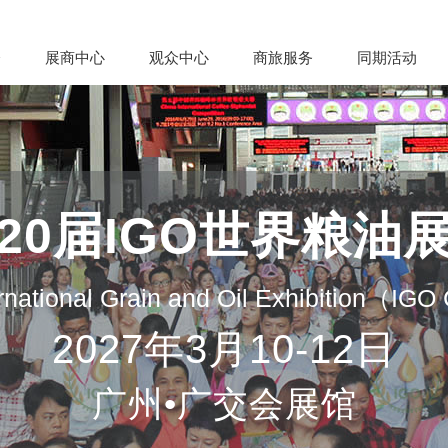
会
展商中心
观众中心
商旅服务
同期活动
20届IGO世界粮油
rnational Grain and Oil Exhibition（IG
2027年3月10-12日
广州•广交会展馆