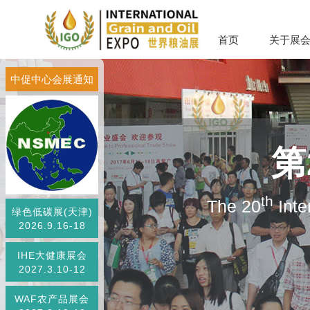
首页
关于展
中促中心会展通知
第
th
The 20
Inte
绿色低碳展(天津)
2026.9.16-18
IHE大健康展会
2027.3.10-12
WAF农产品展会