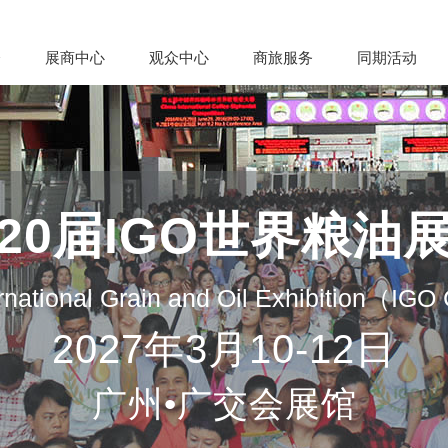
会
展商中心
观众中心
商旅服务
同期活动
20届IGO世界粮油
rnational Grain and Oil Exhibition（IG
2027年3月10-12日
广州•广交会展馆