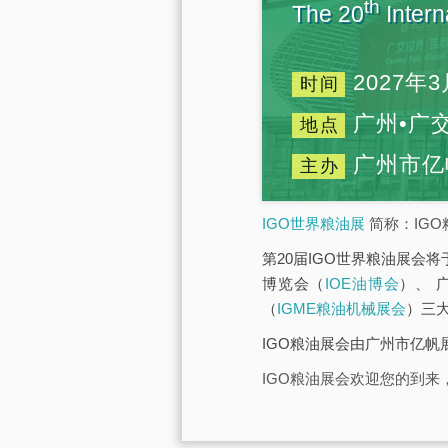
th
The 20
Intern
2027年3
时间
广州•广
地点
广州市亿
主办
IGO世界粮油展
简称：IGO
第20届IGO世界粮油展会将
博览会（
IOE油博会
）、 
（
IGME粮油机械展会
）三
IGO粮油展会由广州市亿
IGO粮油展会欢迎您的到来，