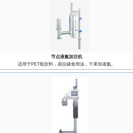
节点液氮加注机
适用于PET瓶饮料，易拉罐食用油，干果加液氮。