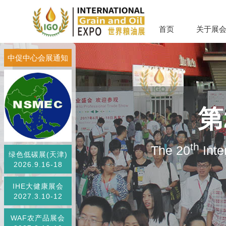
首页
关于展
中促中心会展通知
第
th
The 20
Inte
绿色低碳展(天津)
2026.9.16-18
IHE大健康展会
2027.3.10-12
WAF农产品展会