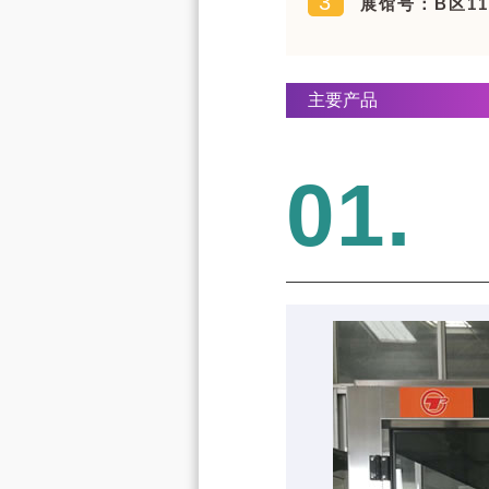
3
展馆号：B区11.
主要产品
01.