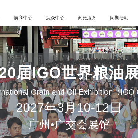
会
展商中心
观众中心
商旅服务
同期活动
20届IGO世界粮油
rnational Grain and Oil Exhibition（IG
2027年3月10-12日
广州•广交会展馆