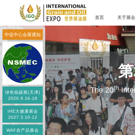
首页
关于展
中促中心会展通知
第
th
The 20
Inte
绿色低碳展(天津)
2026.9.16-18
IHE大健康展会
2027.3.10-12
WAF农产品展会