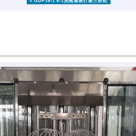
# GDP16-1 6-1洗瓶灌装打塞三联机