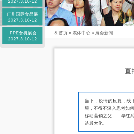
2027.3.10-12
广州国际食品展
2027.3.10-12
&
首页
»
媒体中心
»
展会新闻
IFPE食机展会
2027.3.10-12
直
当下，疫情的反复，线
境，不得不深入思考如何
移动营销之父——华红
益最大化。