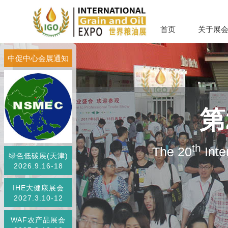
首页
关于展
中促中心会展通知
第
th
The 20
Inte
绿色低碳展(天津)
2026.9.16-18
IHE大健康展会
2027.3.10-12
WAF农产品展会