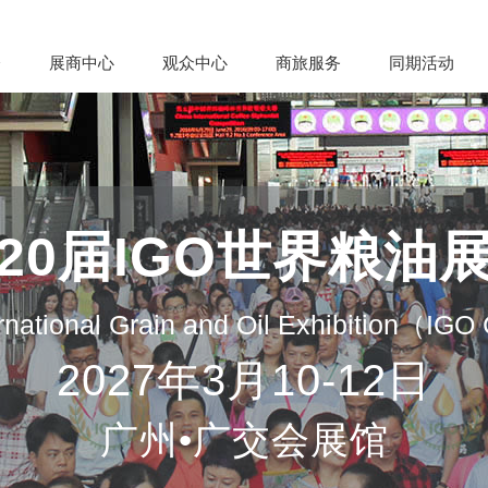
会
展商中心
观众中心
商旅服务
同期活动
20届IGO世界粮油
rnational Grain and Oil Exhibition（IG
2027年3月10-12日
广州•广交会展馆