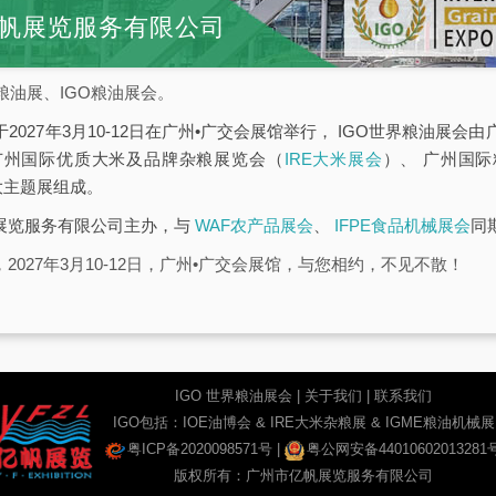
帆展览服务有限公司
粮油展、IGO粮油展会。
于2027年3月10-12日在广州•广交会展馆举行， IGO世界粮油展
广州国际优质大米及品牌杂粮展览会（
IRE大米展会
）、 广州国
大主题展组成。
帆展览服务有限公司主办，与
WAF农产品展会
、
IFPE食品机械展会
同
2027年3月10-12日，广州•广交会展馆，与您相约，不见不散！
IGO 世界粮油展会
|
关于我们
|
联系我们
IGO包括：
IOE油博会
&
IRE大米杂粮展
&
IGME粮油机械展
粤ICP备2020098571号
|
粤公网安备44010602013281
版权所有：广州市亿帆展览服务有限公司