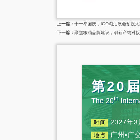
上一篇：
十一举国庆，IGO粮油展会预祝
下一篇：
聚焦粮油品牌建设，创新产销对接模式丨
第20
th
The 20
Intern
2027年3
时间
广州•广
地点