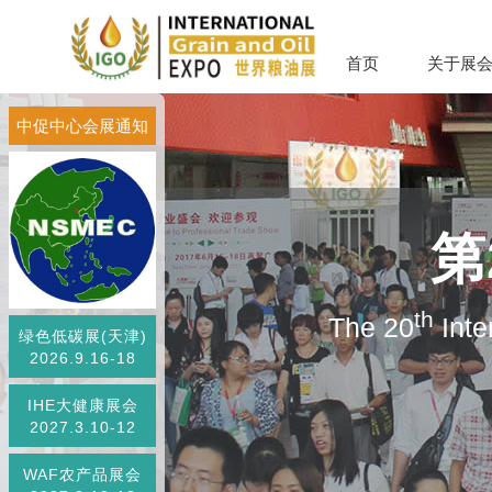
首页
关于展
中促中心会展通知
第
th
The 20
Inte
绿色低碳展(天津)
2026.9.16-18
IHE大健康展会
2027.3.10-12
WAF农产品展会