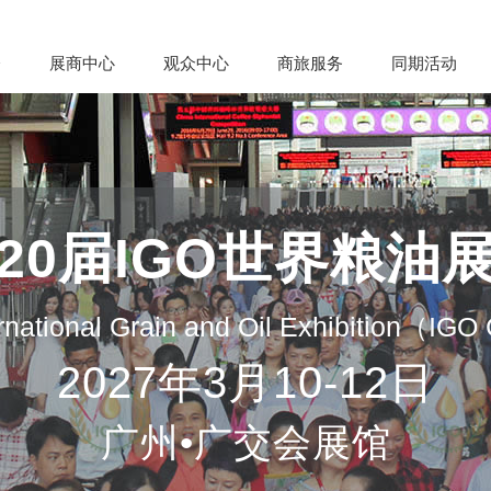
会
展商中心
观众中心
商旅服务
同期活动
20届IGO世界粮油
rnational Grain and Oil Exhibition（IG
2027年3月10-12日
广州•广交会展馆