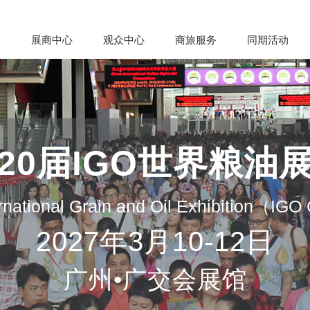
会
展商中心
观众中心
商旅服务
同期活动
20届IGO世界粮油
rnational Grain and Oil Exhibition（IG
2027年3月10-12日
广州•广交会展馆