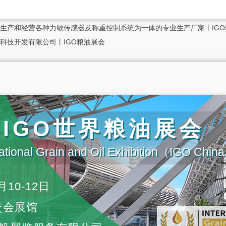
生产和经营各种力敏传感器及称重控制系统为一体的专业生产厂家丨IGO
科技开发有限公司丨IGO粮油展会
届IGO世界粮油展会
ational Grain and Oil Exhibition（IGO Chi
月10-12日
交会展馆