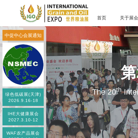
首页
关于展
中促中心会展通知
第
th
The 20
Inte
绿色低碳展(天津)
2026.9.16-18
IHE大健康展会
2027.3.10-12
WAF农产品展会