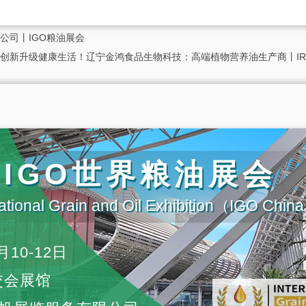
公司丨IGO粮油展会
创新升级健康生活！辽宁金鸿食品生物科技：高端植物营养油生产商丨IR
届IGO世界粮油展会
ational Grain and Oil Exhibition（IGO Chi
月10-12日
交会展馆