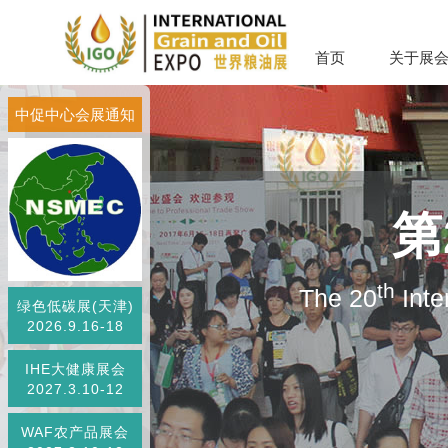
首页
关于展
中促中心会展通知
第
th
The 20
Inte
绿色低碳展(天津)
2026.9.16-18
IHE大健康展会
2027.3.10-12
WAF农产品展会