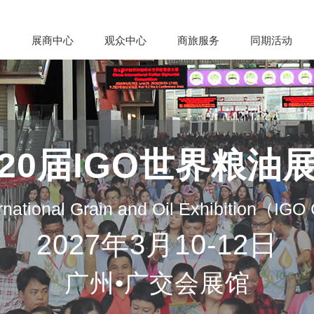
会
展商中心
观众中心
商旅服务
同期活动
20届IGO世界粮油
rnational Grain and Oil Exhibition（IG
2027年3月10-12日
广州•广交会展馆