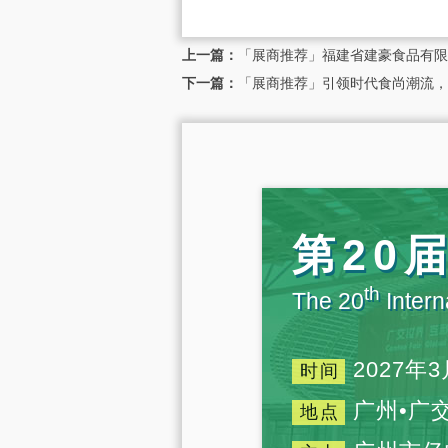
上一篇：
「展商推荐」福建省建豪食品有限
下一篇：
「展商推荐」引领时代食尚潮流，
第20
th
The 20
Intern
2027年3
时间
广州•广
地点