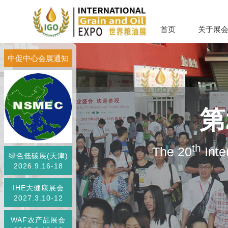
首页
关于展
中促中心会展通知
第
th
The 20
Inte
绿色低碳展(天津)
2026.9.16-18
IHE大健康展会
2027.3.10-12
WAF农产品展会