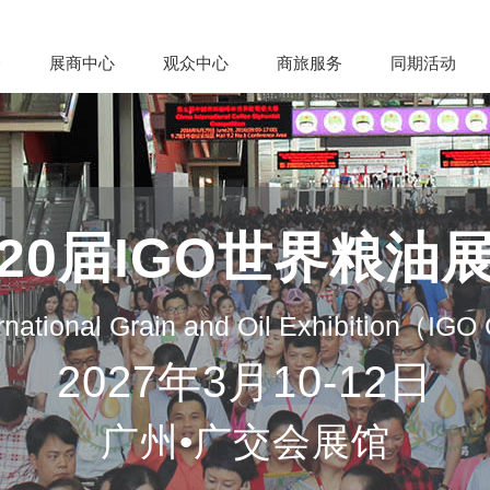
会
展商中心
观众中心
商旅服务
同期活动
20届IGO世界粮油
rnational Grain and Oil Exhibition（IG
2027年3月10-12日
广州•广交会展馆