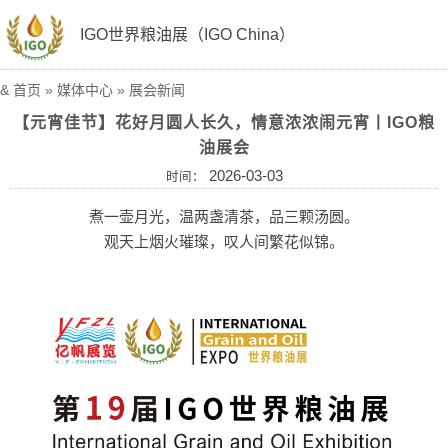
IGO世界粮油展（IGO China）
&
首页
»
媒体中心
»
展会新闻
【元宵佳节】花好月圆人长久，情意浓浓闹元宵丨IGO粮
油展会
2026-03-03
时间：
煮一壶月光，温两盏清茶，品三颗汤圆。
观天上烟火璀璨，叹人间繁花似锦。