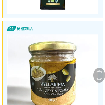
02
橄榄制品
︽
︾