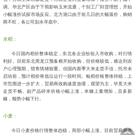
调。华北产区由于下雨影响玉米流通，个别工厂到货理想，开始
小幅涨价试探市场反应。北方港口由于前几日的大幅落价，购销
两不旺，各公司划水寻底中。
水稻：
今日国内稻价整体稳定，东北各企业纷纷入市收购，对行情
利好。目前东北黑龙江预备粮开始收购，但价格较低，难达到农
户心理预期，惜售情绪较重。但国内新季大米走货不佳，托市未
启动前，预计稻价将低位运行一段时间。籼稻价格整体持稳，上
市范围进一步扩大，贸易商收购速度放缓，观望为主，毕竟大米
走货不畅。副产品碎米价格小幅上涨，米糠上量增加，且多新
糠，顺势小幅下行。
小麦：
︽
今日小麦价格行情整体趋稳，局部小幅上涨。目前贸易商市