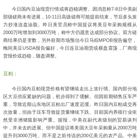
今日国内豆油现货行情或将趋稳调整。因消息称7-8日中美副
部级磋商未有进展，10-11日高级磋商可能提前结束，节后多头发
力炒涨连盘油脂。昨日美官员称中国提议将美豆年采购规模从
2000万吨增加到3000万吨，称中方仍愿意达成部分协议。双方磋
商结果仍是变数，另外前期市场预估今日马棕MPOB报告偏空，
晚间美豆USDA报告偏好，今日连豆油期货或横盘震荡，厂商现
货报价或趋稳，随盘调整。
豆粕：
今日国内豆粕现货价格有望继续走出上攻行情。国内部分地
区大豆供应紧缺的问题，初步得到了缓解。但因前期销售压车严
重，导致近期山东地区豆粕出厂速度迟缓。昨日国内豆粕成交再
次放量，但由于压车导致提货量继续下跌。目前国内养殖行业依
然受非洲猪瘟影响严重。据报，中美在副代表级别的贸易谈判
中，并未去的进展。但中国提议将美国大豆年采购量从2000万吨
提升到3000万吨。而不是之前传说的200亿美元的农产品。中美