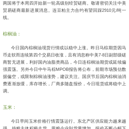
两国将于本周四开始新一轮高级别经贸磋商。敬请密切关注中美
贸易磋商最新进展消息。连豆粕主力合约有望回踩2910元/吨一
线。
棕榈油：
今日国内棕榈油现货行情或以稳中上涨。昨日马棕期货因马
币走软而连续第四个交易日收涨，且有消息称中美7-8日副部级磋
商暂无进展，利好国内油脂类商品，今日连棕榈油期货或延续偏
强震荡。另外今日中午马棕MPOB报告将公布，前期市场预估数
据偏空，或限制棕榈油涨势，建议关注。国庆节后国内棕榈油消
费逐渐放缓，库存增长，厂商多随盘报价，今日现货或将稳中上
调。
玉米：
今日早间玉米价格行情震荡运行。东北产区供应能力越来越
强，持粮主体积极走货，用粮企业到货量增加，报价不断小幅下