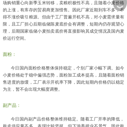
场购销重心向新季玉米转移，卖粮积极性不高，且随着小麦价格
︾
的上涨，有库存的贸易商更加惜售。因此厂家近期到车不多，不
得不涨价吸引粮源。但由于工厂普遍开机不高，对小麦需求量有
限，且工厂担心后期临储陈麦底价会有调整，短期内仍存观望心
理，后期国家临储小麦拍卖底价将直接影响其成交情况及国内麦
价运行空间。
面粉：
今日国内面粉价格整体保持稳定，个别厂家小幅下调。如今
小麦价格处于稳中偏强态势，面粉加工成本提高，且随着面粉销
售进度的放缓，工厂表示开机率下降，因此短期内价格仍以稳定
为主，暂不会出现大幅度调整。
副产品：
今日国内副产品价格整体维持稳定。随着工厂开率的降低，
麸皮供应量不多，表现比较坚挺，但下游养殖业不景气，因此麸