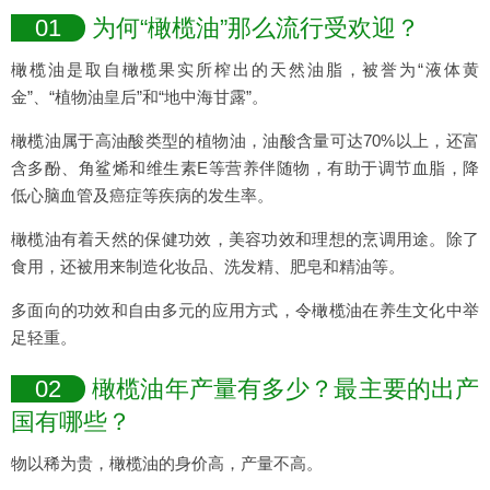
01
为何“橄榄油”那么流行受欢迎？
橄榄油是取自橄榄果实所榨出的天然油脂，被誉为“液体黄
金”、“植物油皇后”和“地中海甘露”。
橄榄油属于高油酸类型的植物油，油酸含量可达70%以上，还富
含多酚、角鲨烯和维生素E等营养伴随物，有助于调节血脂，降
低心脑血管及癌症等疾病的发生率。
橄榄油有着天然的保健功效，美容功效和理想的烹调用途。除了
食用，还被用来制造化妆品、洗发精、肥皂和精油等。
多面向的功效和自由多元的应用方式，令橄榄油在养生文化中举
足轻重。
02
橄榄油年产量有多少？最主要的出产
国有哪些？
物以稀为贵，橄榄油的身价高，产量不高。