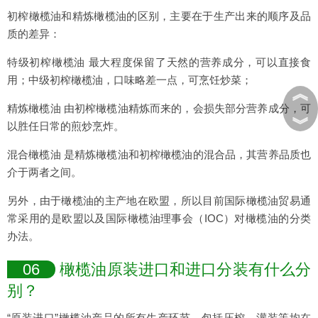
初榨橄榄油和精炼橄榄油的区别，主要在于生产出来的顺序及品
质的差异：
特级初榨橄榄油 最大程度保留了天然的营养成分，可以直接食
用；中级初榨橄榄油，口味略差一点，可烹饪炒菜；
︽
精炼橄榄油 由初榨橄榄油精炼而来的，会损失部分营养成分，可
︾
以胜任日常的煎炒烹炸。
混合橄榄油 是精炼橄榄油和初榨橄榄油的混合品，其营养品质也
介于两者之间。
另外，由于橄榄油的主产地在欧盟，所以目前国际橄榄油贸易通
常采用的是欧盟以及国际橄榄油理事会（IOC）对橄榄油的分类
办法。
06
橄榄油原装进口和进口分装有什么分
别？
“原装进口”橄榄油产品的所有生产环节，包括压榨、灌装等均在