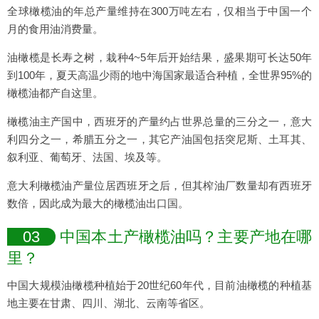
全球橄榄油的年总产量维持在300万吨左右，仅相当于中国一个
月的食用油消费量。
油橄榄是长寿之树，栽种4~5年后开始结果，盛果期可长达50年
到100年，夏天高温少雨的地中海国家最适合种植，全世界95%的
橄榄油都产自这里。
橄榄油主产国中，西班牙的产量约占世界总量的三分之一，意大
利四分之一，希腊五分之一，其它产油国包括突尼斯、土耳其、
叙利亚、葡萄牙、法国、埃及等。
意大利橄榄油产量位居西班牙之后，但其榨油厂数量却有西班牙
数倍，因此成为最大的橄榄油出口国。
03
中国本土产橄榄油吗？主要产地在哪
里？
中国大规模油橄榄种植始于20世纪60年代，目前油橄榄的种植基
地主要在甘肃、四川、湖北、云南等省区。