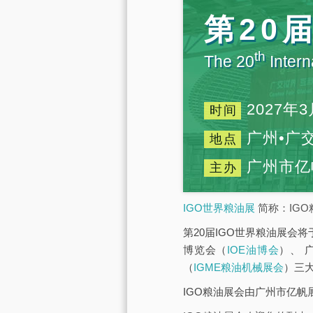
第20
th
The 20
Intern
2027年3
时间
广州•广
地点
广州市亿
主办
IGO世界粮油展
简称：IGO
第20届IGO世界粮油展会将
博览会（
IOE油博会
）、 
（
IGME粮油机械展会
）三
IGO粮油展会由广州市亿