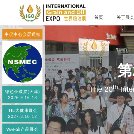
首页
关于展
中促中心会展通知
第
th
The 20
Inte
绿色低碳展(天津)
2026.9.16-18
IHE大健康展会
2027.3.10-12
WAF农产品展会