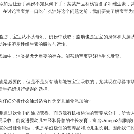
添加油让新手妈妈不知从何下手；某某产品标榜富含多种维生素，
。在讨论宝宝第一口吃什么油好这个问题之前，我们要先了解宝宝为
脂肪，宝宝从小从母乳、奶粉中获取；脂肪也是宝宝的身体和大脑
助许多溶脂性维生素的吸收与运输。
添加中，油类是尤为重要的存在。能帮助宝宝更好地生长发育。
油是必要的，但是不是所有油都能被宝宝吸收的，尤其现在母婴市
新手妈妈进行错误的选择。
你仔细分析什么油最适合作为婴儿辅食添加油~
要通过饮食中的油脂获得。而良源有机核桃油的营养成分中，所含
吸收，能促进婴幼儿神经和骨骼的生长发育；富含Omega3脂肪酸(D
宝的最佳食用油，也是孕妇极佳的营养品和胎儿生长剂。因此我们