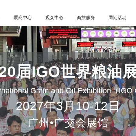
会
展商中心
观众中心
商旅服务
同期活动
20届IGO世界粮油
rnational Grain and Oil Exhibition（IG
2027年3月10-12日
广州•广交会展馆