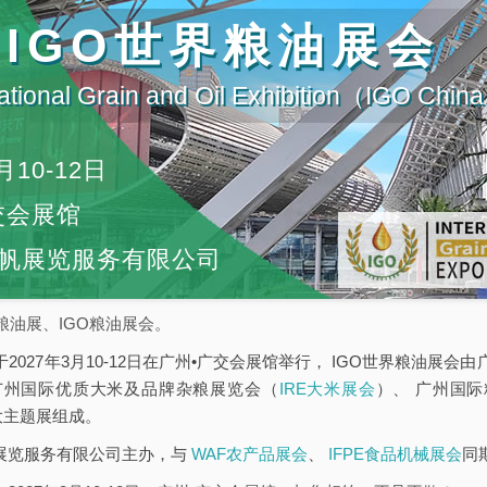
届IGO世界粮油展会
ational Grain and Oil Exhibition（IGO Chi
月10-12日
交会展馆
帆展览服务有限公司
粮油展、IGO粮油展会。
于2027年3月10-12日在广州•广交会展馆举行， IGO世界粮油展
广州国际优质大米及品牌杂粮展览会（
IRE大米展会
）、 广州国
大主题展组成。
帆展览服务有限公司主办，与
WAF农产品展会
、
IFPE食品机械展会
同