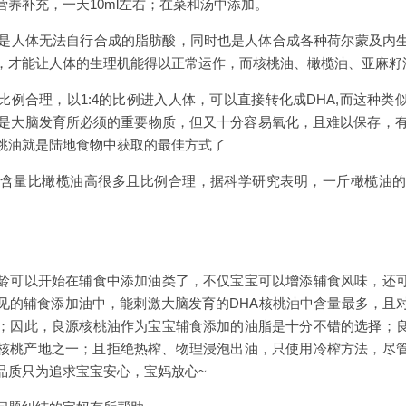
养补充，一天10ml左右；在菜和汤中添加。
脂肪酸是人体无法自行合成的脂肪酸，同时也是人体合成各种荷尔蒙及内
，才能让人体的生理机能得以正常运作，而核桃油、橄榄油、亚麻籽油
比例合理，以1:4的比例进入人体，可以直接转化成DHA,而这种类
A是大脑发育所必须的重要物质，但又十分容易氧化，且难以保存，有
桃油就是陆地食物中获取的最佳方式了
含量比橄榄油高很多且比例合理，据科学研究表明，一斤橄榄油
龄可以开始在辅食中添加油类了，不仅宝宝可以增添辅食风味，还
见的辅食添加油中，能刺激大脑发育的DHA核桃油中含量最多，且
；因此，良源核桃油作为宝宝辅食添加的油脂是十分不错的选择；
核桃产地之一；且拒绝热榨、物理浸泡出油，只使用冷榨方法，尽
品质只为追求宝宝安心，宝妈放心~