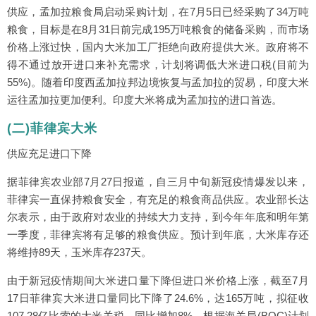
供应，孟加拉粮食局启动采购计划，在7月5日已经采购了34万吨
粮食，目标是在8月31日前完成195万吨粮食的储备采购，而市场
价格上涨过快，国内大米加工厂拒绝向政府提供大米。政府将不
得不通过放开进口来补充需求，计划将调低大米进口税(目前为
55%)。随着印度西孟加拉邦边境恢复与孟加拉的贸易，印度大米
运往孟加拉更加便利。印度大米将成为孟加拉的进口首选。
(二)菲律宾大米
供应充足进口下降
据菲律宾农业部7月27日报道，自三月中旬新冠疫情爆发以来，
菲律宾一直保持粮食安全，有充足的粮食商品供应。农业部长达
尔表示，由于政府对农业的持续大力支持，到今年年底和明年第
一季度，菲律宾将有足够的粮食供应。预计到年底，大米库存还
将维持89天，玉米库存237天。
由于新冠疫情期间大米进口量下降但进口米价格上涨，截至7月
17日菲律宾大米进口量同比下降了24.6%，达165万吨，拟征收
107.28亿比索的大米关税，同比增加8%。根据海关局(BOC)计划