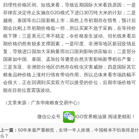
归理性价格区间。短线来看，导致近期国际大米看跌原因：一是
菲律宾决定停止实施在G2G模式下进口30万吨大米的计划；二是
越南、泰国等出口国新粮上市，虽然上市初期存在惜售，预计后
期会比刚上市初期价格低一些，所以买家不急于采购，在等待价
格下降；三是美元汇率不稳定，令价格发生波动。但长线来看后
期价格仍然有较多支撑因素，一是印度、非洲等地区新冠疫情反
复，导致进口国加大采购量而出口国则影响供应输出；二是部分
国家如中国、泰国、孟加拉等遭受自然灾害影响新季稻谷产量；
三是东亚、非洲部分地区仍然存在蝗虫灾害威胁；四是国际其它
粮食品种价格上涨对行情有带动作用。所以总体来看市场跌幅不
会很大，正在回调到买卖双方可以接受的价位，后期市场价格可
能在目前位置震荡波动。
（文章来源：广东华南粮食交易中心）
微信公众号
IGO世界粮油展
阅读更精彩！
上一篇：
50年来最严重粮慌，全球一半人挨饿，中国根本不怕靠得是
么？