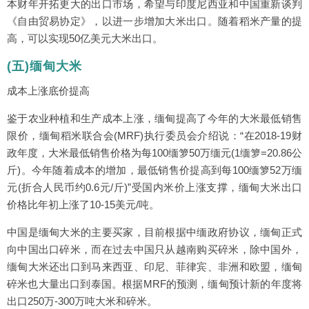
本财年开拓更大的出口市场，希望与印度尼西亚和中国重新谈判
《自由贸易协定》，以进一步增加大米出口。随着稻米产量的提
高，可以实现50亿美元大米出口。
(五)缅甸大米
成本上涨底价提高
鉴于农业种植和生产成本上涨，缅甸提高了今年的大米最低销售
限价，缅甸稻米联合会(MRF)执行委员会介绍说：“在2018-19财
政年度，大米最低销售价格为每100缅箩50万缅元(1缅箩=20.86公
斤)。今年随着成本的增加，最低销售价提高到每100缅箩52万缅
元(折合人民币约0.6元/斤)”受国内米价上涨支撑，缅甸大米出口
价格比年初上涨了10-15美元/吨。
中国是缅甸大米的主要买家，目前根据中缅政府协议，缅甸正式
向中国出口碎米，而在过去中国只从越南购买碎米，除中国外，
缅甸大米还出口到马来西亚、印尼、菲律宾、非洲和欧盟，缅甸
碎米也大量出口到泰国。根据MRF的预测，缅甸预计新的年度将
出口250万-300万吨大米和碎米。