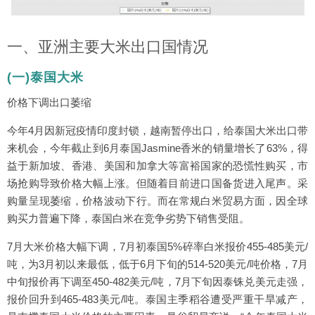
一、亚洲主要大米出口国情况
(一)泰国大米
价格下调出口萎缩
今年4月因新冠疫情印度封锁，越南暂停出口，给泰国大米出口带
来机会，今年截止到6月泰国Jasmine香米的销量增长了63%，得
益于新加坡、香港、美国和加拿大等富裕国家的恐慌性购买，市
场抢购导致价格大幅上涨。但随着目前进口国备货进入尾声。采
购量呈现萎缩，价格波动下行。而在常规白米贸易方面，因全球
购买力普遍下降，泰国白米在竞争劣势下销售受阻。
7月大米价格大幅下调，7月初泰国5%碎率白米报价455-485美元/
吨，为3月初以来最低，低于6月下旬的514-520美元/吨价格，7月
中旬报价再下调至450-482美元/吨，7月下旬因泰铢兑美元走强，
报价回升到465-483美元/吨。泰国主季稻谷遭受严重干旱减产，