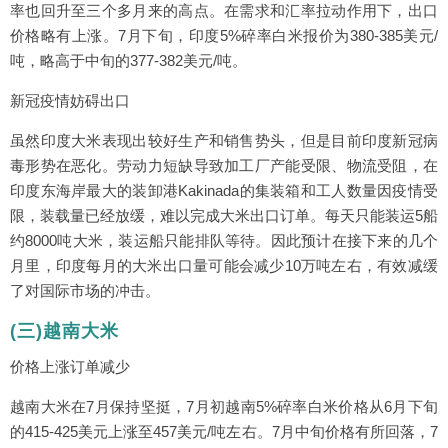
率也回升至三个多月来的高点。在需求和汇率拉动作用下，出口
价格略有上涨。7月下旬，印度5%碎率白米报价为380-385美元/
吨，略高于中旬的377-382美元/吨。
新冠疫情妨碍出口
虽然印度大米表现出较好生产和销售势头，但是目前印度新冠病
毒形势在恶化。劳动力短缺导致加工厂产能受限、物流受阻，在
印度东海岸最大的装卸港Kakinada的集装箱和工人数量因疫情受
限，装载量已经放缓，难以完成大米出口订单。每天只能装运5船
约8000吨大米，装运船只能排队等待。因此预计在接下来的几个
月里，印度每月的大米出口量可能会减少10万吨左右，有效减缓
了对国际市场的冲击。
(三)越南大米
价格上涨订单减少
越南大米在7月保持坚挺，7月初越南5%碎率白米价格从6月下旬
的415-425美元上涨至457美元/吨左右。7月中旬价格有所回落，7