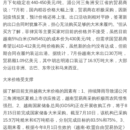
月下旬稳定在440-450美元/吨。湄公河三角洲安江省的贸易商
说：“7月初，国内稻谷价格大幅上涨，贸易商在积极采购，因新
冠疫情反复，预计价格还将上涨。出口活动则相对平静，签署新
的出口合同时犹豫不决，担心无法购买足够的大米来履约。”但从
买方了解，菲律宾等主要买家对目前的价格并不接受，虽然目前
越南5%白米(OM5451)的成本价为430美元/吨，但需求国贸易商
希望以410-412美元/吨价格购买，虽然新的合约没有达成，但前
期合同在履约装运出港。据统计，7月份越南大米出口30万吨，
贸易额1.09亿美元，其中胡志明港口装运了16.9万吨大米，大部
分运往非洲、古巴、东帝汶和马来西亚。
大米价格受支撑
据了解目前支持越南大米价格的因素有：1、持续降雨导致湄公河
三角洲地区夏粮上市供应推迟，越南贸易商采购积极而农民惜售
强烈。2、越南国家储备总局(GDSR)正在开展收购工作，将于8
月15日前完成国家储备大米采购。截至7月10日，该机构已采购
15.9万吨糙米和6万吨稻谷，分别完成目标的83.5%和75%。3、
远期来看，根据今年8月1日生效的《越南-欧盟自由贸易协定》