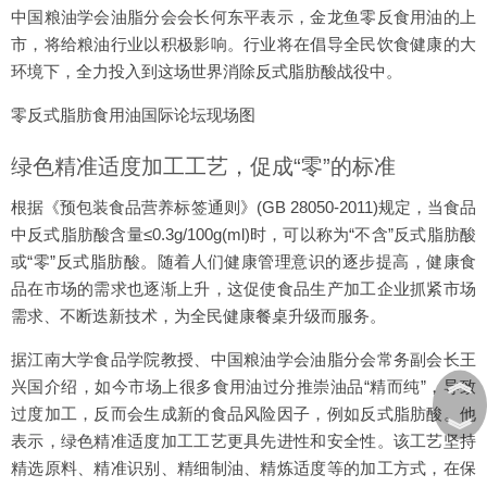
中国粮油学会油脂分会会长何东平表示，金龙鱼零反食用油的上
市，将给粮油行业以积极影响。行业将在倡导全民饮食健康的大
环境下，全力投入到这场世界消除反式脂肪酸战役中。
零反式脂肪食用油国际论坛现场图
绿色精准适度加工工艺，促成“零”的标准
根据《预包装食品营养标签通则》(GB 28050-2011)规定，当食品
中反式脂肪酸含量≤0.3g/100g(ml)时，可以称为“不含”反式脂肪酸
或“零”反式脂肪酸。随着人们健康管理意识的逐步提高，健康食
品在市场的需求也逐渐上升，这促使食品生产加工企业抓紧市场
需求、不断迭新技术，为全民健康餐桌升级而服务。
据江南大学食品学院教授、中国粮油学会油脂分会常务副会长王
︽
兴国介绍，如今市场上很多食用油过分推崇油品“精而纯”，导致
过度加工，反而会生成新的食品风险因子，例如反式脂肪酸。他
︾
表示，绿色精准适度加工工艺更具先进性和安全性。该工艺坚持
精选原料、精准识别、精细制油、精炼适度等的加工方式，在保