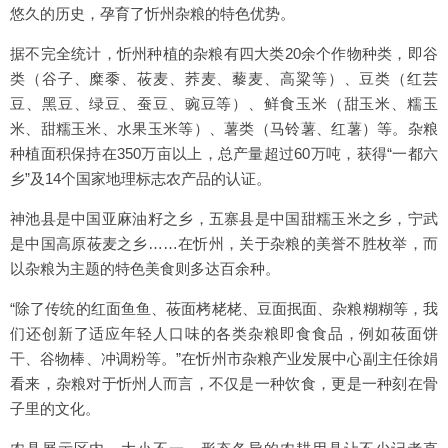
悠久的历史，孕育了忻州杂粮的特色优势。
据不完全统计，忻州种植的杂粮有四大类20余个作物种类，即谷
类（谷子、糜黍、莜麦、荞麦、藜麦、高粱等）、豆类（红芸
豆、黑豆、绿豆、蚕豆、豌豆等）、鲜食玉米（甜玉米、糯玉
米、甜糯玉米、水果玉米等）、薯类（马铃薯、红薯）等。杂粮
种植面积保持在350万亩以上，总产量超过60万吨，获得“一都六
乡”及14个国家地理标志农产品的认证。
神池县是中国亚麻油籽之乡，五寨县是中国甜糯玉米之乡，宁武
是中国高原莜麦之乡……在忻州，关于杂粮的美誉不胜枚举，而
以杂粮为主题的特色美食则多达百余种。
“除了传统的红面鱼鱼、莜面栲栳栳、豆面抿面、杂粮糊糊等，我
们还创新了适应年轻人口味的各类杂粮即食食品，例如莜面饼
干、谷物棒、冲调粉等。”在忻州市杂粮产业发展中心副主任徐娟
看来，杂粮对于忻州人而言，不仅是一种饮食，更是一种刻在骨
子里的文化。