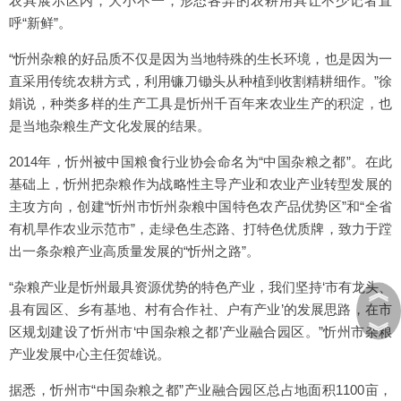
农具展示区内，大小不一，形态各异的农耕用具让不少记者直
呼“新鲜”。
“忻州杂粮的好品质不仅是因为当地特殊的生长环境，也是因为一
直采用传统农耕方式，利用镰刀锄头从种植到收割精耕细作。”徐
娟说，种类多样的生产工具是忻州千百年来农业生产的积淀，也
是当地杂粮生产文化发展的结果。
2014年，忻州被中国粮食行业协会命名为“中国杂粮之都”。在此
基础上，忻州把杂粮作为战略性主导产业和农业产业转型发展的
主攻方向，创建“忻州市忻州杂粮中国特色农产品优势区”和“全省
有机旱作农业示范市”，走绿色生态路、打特色优质牌，致力于蹚
出一条杂粮产业高质量发展的“忻州之路”。
︽
“杂粮产业是忻州最具资源优势的特色产业，我们坚持‘市有龙头、
县有园区、乡有基地、村有合作社、户有产业’的发展思路，在市
︾
区规划建设了忻州市‘中国杂粮之都’产业融合园区。”忻州市杂粮
产业发展中心主任贺雄说。
据悉，忻州市“中国杂粮之都”产业融合园区总占地面积1100亩，