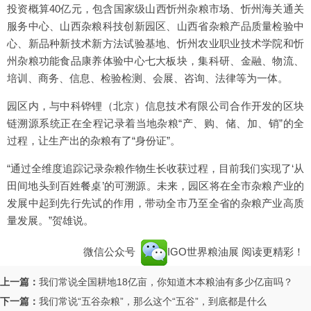
投资概算40亿元，包含国家级山西忻州杂粮市场、忻州海关通关
服务中心、山西杂粮科技创新园区、山西省杂粮产品质量检验中
心、新品种新技术新方法试验基地、忻州农业职业技术学院和忻
州杂粮功能食品康养体验中心七大板块，集科研、金融、物流、
培训、商务、信息、检验检测、会展、咨询、法律等为一体。
园区内，与中科铧锂（北京）信息技术有限公司合作开发的区块
链溯源系统正在全程记录着当地杂粮“产、购、储、加、销”的全
过程，让生产出的杂粮有了“身份证”。
“通过全维度追踪记录杂粮作物生长收获过程，目前我们实现了‘从
田间地头到百姓餐桌’的可溯源。未来，园区将在全市杂粮产业的
发展中起到先行先试的作用，带动全市乃至全省的杂粮产业高质
量发展。”贺雄说。
微信公众号
IGO世界粮油展
阅读更精彩！
上一篇：
我们常说全国耕地18亿亩，你知道木本粮油有多少亿亩吗？
下一篇：
我们常说“五谷杂粮”，那么这个“五谷”，到底都是什么