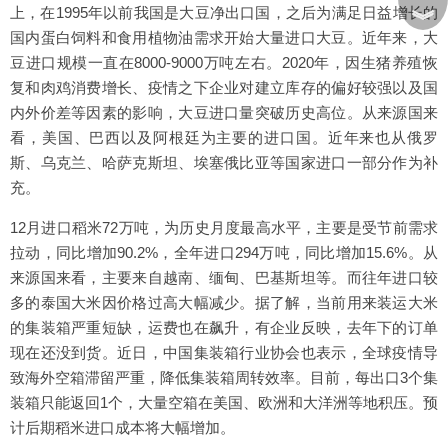
上，在1995年以前我国是大豆净出口国，之后为满足日益增长的
︾
国内蛋白饲料和食用植物油需求开始大量进口大豆。近年来，大
豆进口规模一直在8000-9000万吨左右。2020年，因生猪养殖恢
复和肉鸡消费增长、疫情之下企业对建立库存的偏好较强以及国
内外价差等因素的影响，大豆进口量突破历史高位。从来源国来
看，美国、巴西以及阿根廷为主要的进口国。近年来也从俄罗
斯、乌克兰、哈萨克斯坦、埃塞俄比亚等国家进口一部分作为补
充。
12月进口稻米72万吨，为历史月度最高水平，主要是受节前需求
拉动，同比增加90.2%，全年进口294万吨，同比增加15.6%。从
来源国来看，主要来自越南、缅甸、巴基斯坦等。而往年进口较
多的泰国大米因价格过高大幅减少。据了解，当前用来装运大米
的集装箱严重短缺，运费也在飙升，有企业反映，去年下的订单
现在还没到货。近日，中国集装箱行业协会也表示，全球疫情导
致海外空箱滞留严重，降低集装箱周转效率。目前，每出口3个集
装箱只能返回1个，大量空箱在美国、欧洲和大洋洲等地积压。预
计后期稻米进口成本将大幅增加。