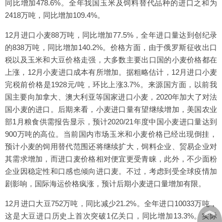
同比增加478.6%。全年我国玉米及饲料替代品种的进口之和为
2418万吨，同比增加109.4%。
12月进口小麦88万吨，同比增加77.5%，全年进口量达到创纪录
的838万吨，同比增加140.2%。价格方面，由于俄罗斯征收出口
税以及玉米和大豆价格走强，大多数主要出口国的小麦价格都在
上涨，12月小麦进口成本有所增加。据粗略估计，12月进口小麦
完税前价格是1928元/吨，环比上涨3.7%。来源国方面，以前我
国主要向加拿大、澳大利亚等国家进口小麦，2020年加大了对法
国小麦的进口。后期来看，小麦进口量有望继续增加，美国农业
部1月粮食供需报告显示，预计2020/21年度中国小麦进口量达到
900万吨的高位。当前国内市场玉米和小麦价格已经出现倒挂，
预计小麦的饲用替代范围还将继续扩大，饲料企业、贸易企业对
其需求增加，而进口麦价格相对便宜更受青睐，此外，不少面粉
企业因稳定性和口感也倾向进口麦。不过，考虑到受全球疫情加
剧影响，国际海运价格疯涨，预计后期小麦进口量增加有限。
12月进口大豆752万吨，同比减少21.2%。全年进口10033万吨，
︽
这是大豆进口历史上首次突破1亿关口，同比增加13.3%。实际