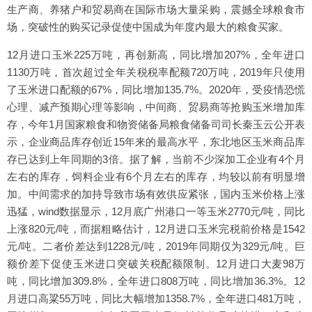
生产商、养猪户和贸易商在国际市场大量采购，震撼全球粮食市
场，突破性的购买记录促使中国成为年度内最大的粮食买家。
12月进口玉米225万吨，再创新高，同比增加207%，全年进口
1130万吨，首次超过全年关税税率配额720万吨，2019年只使用
了玉米进口配额的67%，同比增加135.7%。2020年，受疫情恐慌
心理、减产预期心理等影响，中间商、贸易商等抢购玉米增加库
存，今年1月国家粮食和物资储备局粮食储备司司长秦玉云公开表
示，企业商品库存创近15年来的最高水平，东北地区玉米商品库
存已达到上年同期的3倍。据了解，当前不少深加工企业有4个月
左右的库存，饲料企业有6个月左右的库存，均较以前有明显增
加。中间需求的加持导致市场有效供应紧张，国内玉米价格上涨
迅猛，wind数据显示，12月底广州港口一等玉米2770元/吨，同比
上涨820元/吨，而据粗略估计，12月进口玉米完税前价格是1542
元/吨。二者价差达到1228元/吨，2019年同期仅为329元/吨。巨
额价差下促使玉米进口突破关税配额限制。12月进口大麦98万
吨，同比增加309.8%，全年进口808万吨，同比增加36.3%。12
月进口高粱55万吨，同比大幅增加1358.7%，全年进口481万吨，