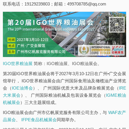
联系电话：19129239803；邮箱：499708785@qq.com
IGO世界粮油展
简称：IGO粮油展、IGO粮油展会。
第20届IGO世界粮油展会将于2027年3月10-12日在广州•广交会展
馆举行， IGO世界粮油展会由广州国际食用油及橄榄油产业博览
会（
IOE油博会
）、 广州国际优质大米及品牌杂粮展览会（
IRE
大米展会
）、 广州国际粮油机械及包装设备展览会（
IGME粮油
机械展会
）三大主题展组成。
IGO粮油展会由广州市亿帆展览服务有限公司主办，与
WAF农产
品展会
、
IFPE食品机械展会
同期举办。