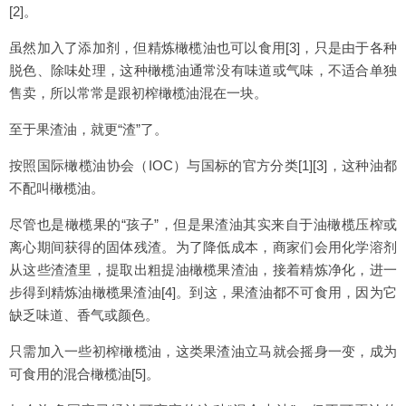
[2]。
虽然加入了添加剂，但精炼橄榄油也可以食用[3]，只是由于各种
脱色、除味处理，这种橄榄油通常没有味道或气味，不适合单独
售卖，所以常常是跟初榨橄榄油混在一块。
至于果渣油，就更“渣”了。
按照国际橄榄油协会（IOC）与国标的官方分类[1][3]，这种油都
不配叫橄榄油。
尽管也是橄榄果的“孩子”，但是果渣油其实来自于油橄榄压榨或
离心期间获得的固体残渣。为了降低成本，商家们会用化学溶剂
从这些渣渣里，提取出粗提油橄榄果渣油，接着精炼净化，进一
步得到精炼油橄榄果渣油[4]。到这，果渣油都不可食用，因为它
缺乏味道、香气或颜色。
只需加入一些初榨橄榄油，这类果渣油立马就会摇身一变，成为
可食用的混合橄榄油[5]。