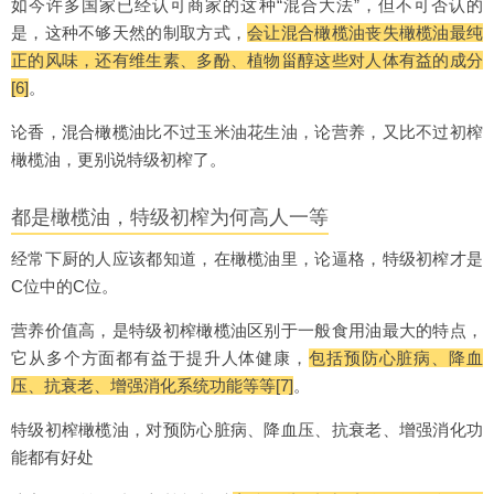
如今许多国家已经认可商家的这种“混合大法”，但不可否认的
是，这种不够天然的制取方式，
会让混合橄榄油丧失橄榄油最纯
正的风味，还有维生素、多酚、植物甾醇这些对人体有益的成分
[6]
。
论香，混合橄榄油比不过玉米油花生油，论营养，又比不过初榨
橄榄油，更别说特级初榨了。
都是橄榄油，特级初榨为何高人一等
经常下厨的人应该都知道，在橄榄油里，论逼格，特级初榨才是
C位中的C位。
营养价值高，是特级初榨橄榄油区别于一般食用油最大的特点，
它从多个方面都有益于提升人体健康，
包括预防心脏病、降血
压、抗衰老、增强消化系统功能等等[7]
。
特级初榨橄榄油，对预防心脏病、降血压、抗衰老、增强消化功
能都有好处