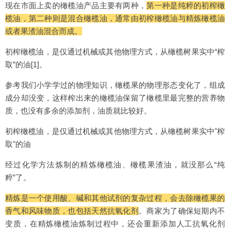
现在市面上卖的橄榄油产品主要有两种，
第一种是纯粹的初榨橄
榄油，第二种则是混合橄榄油，通常由初榨橄榄油与精炼橄榄油
或者果渣油混合而成。
初榨橄榄油，是仅通过机械或其他物理方式，从橄榄树果实中“榨
取”的油[1]。
参考我们小学学过的物理知识，橄榄果的物理形态变化了，组成
成分却没变，这样榨出来的橄榄油保留了橄榄里最完整的营养物
质，也没有多余的添加剂，油质就比较好。
初榨橄榄油，是仅通过机械或其他物理方式，从橄榄树果实中"榨
取"的油
经过化学方法炼制的精炼橄榄油、橄榄果渣油，就没那么“纯
粹”了。
精炼是一个使用酸、碱和其他试剂的复杂过程，会去除橄榄果的
香气和风味物质，也包括天然抗氧化剂
。商家为了确保短期内不
变质，在精炼橄榄油炼制过程中，还会重新添加人工抗氧化剂