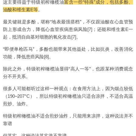
这主要得益于特级初榨橄榄油
富含一些“特殊”成分，包括多酚、
油酸和维生素E等
。
最关键就是多酚，堪称“地表最强搭档”，不仅跟油酸在心血管预
防上形成合力，降低心血管疾病患病风险[7]；还能和维生素E一
起，抵消自由基对细胞的氧化攻击[7]。
“即便单枪匹马”，多酚也能带来其他益处，比如抗炎，改善消化
功能，降低患癌风险[8]。
除此之外，特级初榨橄榄油显得“高人一等”，也跟某种消费观念
分不开关系。
很多人可能都听过这样一种观点：在食用方法上，因为烟点较低
（190–207°C），所以特级初榨橄榄油只适合凉拌，不适合高温
煎炒、油炸。
特级初榨橄榄油不适合煎炒油炸，只能用来凉拌，这种说法并不
靠谱
但其实，这种说法其实并不靠谱。