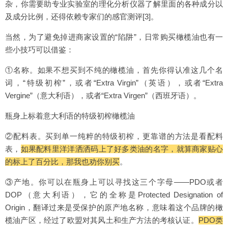
杂，你需要助专业实验室的理化分析仪器了解里面的各种成分以
及成分比例，还得依赖专家们的感官测评[3]。
当然，为了避免掉进商家设置的“陷阱”，日常购买橄榄油也有一
些小技巧可以借鉴：
①名称。如果不想买到不纯的橄榄油，首先你得认准这几个名
词，“特级初榨”，或者“Extra Virgin”（英语），或者“Extra
Vergine”（意大利语），或者“Extra Virgen”（西班牙语）。
瓶身上标着意大利语的特级初榨橄榄油
②配料表。买到单一纯粹的特级初榨，更靠谱的方法是看配料
表，
如果配料里洋洋洒洒码上了好多类油的名字，就算商家贴心
的标上了百分比，那我也劝你别买
。
③产地。你可以在瓶身上可以寻找这三个字母——PDO或者
DOP（意大利语），它的全称是Protected Designation of
Origin，翻译过来是受保护的原产地名称，意味着这个品牌的橄
榄油产区，经过了欧盟对其风土和生产方法的考核认证。
PDO类