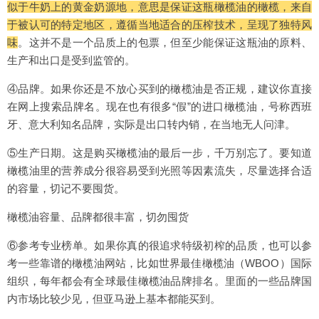
似于牛奶上的黄金奶源地，意思是保证这瓶橄榄油的橄榄，来自
于被认可的特定地区，遵循当地适合的压榨技术，呈现了独特风
味
。这并不是一个品质上的包票，但至少能保证这瓶油的原料、
生产和出口是受到监管的。
④品牌。如果你还是不放心买到的橄榄油是否正规，建议你直接
在网上搜索品牌名。现在也有很多“假”的进口橄榄油，号称西班
牙、意大利知名品牌，实际是出口转内销，在当地无人问津。
⑤生产日期。这是购买橄榄油的最后一步，千万别忘了。要知道
橄榄油里的营养成分很容易受到光照等因素流失，尽量选择合适
的容量，切记不要囤货。
橄榄油容量、品牌都很丰富，切勿囤货
⑥参考专业榜单。如果你真的很追求特级初榨的品质，也可以参
考一些靠谱的橄榄油网站，比如世界最佳橄榄油（WBOO）国际
组织，每年都会有全球最佳橄榄油品牌排名。里面的一些品牌国
内市场比较少见，但亚马逊上基本都能买到。