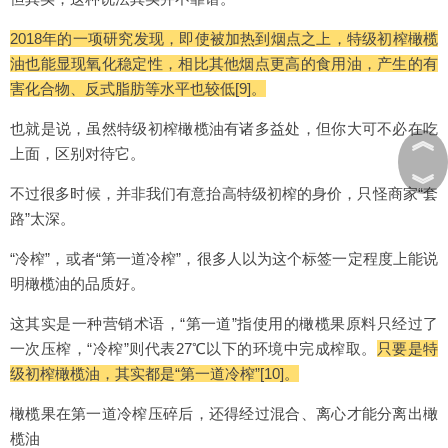
2018年的一项研究发现，即使被加热到烟点之上，特级初榨橄榄
油也能显现氧化稳定性，相比其他烟点更高的食用油，产生的有
害化合物、反式脂肪等水平也较低[9]。
也就是说，虽然特级初榨橄榄油有诸多益处，但你大可不必在吃
︽
上面，区别对待它。
︾
不过很多时候，并非我们有意抬高特级初榨的身价，只怪商家“套
路”太深。
“冷榨”，或者“第一道冷榨”，很多人以为这个标签一定程度上能说
明橄榄油的品质好。
这其实是一种营销术语，“第一道”指使用的橄榄果原料只经过了
一次压榨，“冷榨”则代表27℃以下的环境中完成榨取。
只要是特
级初榨橄榄油，其实都是“第一道冷榨”[10]。
橄榄果在第一道冷榨压碎后，还得经过混合、离心才能分离出橄
榄油