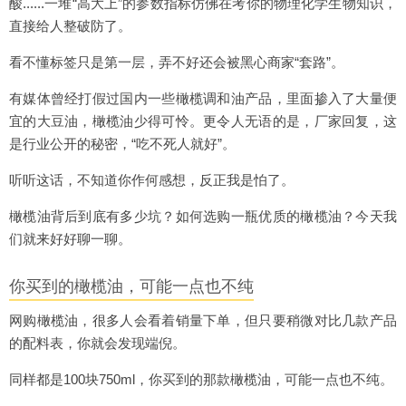
酸......一堆“高大上”的参数指标仿佛在考你的物理化学生物知识，
直接给人整破防了。
看不懂标签只是第一层，弄不好还会被黑心商家“套路”。
有媒体曾经打假过国内一些橄榄调和油产品，里面掺入了大量便
宜的大豆油，橄榄油少得可怜。更令人无语的是，厂家回复，这
是行业公开的秘密，“吃不死人就好”。
听听这话，不知道你作何感想，反正我是怕了。
橄榄油背后到底有多少坑？如何选购一瓶优质的橄榄油？今天我
们就来好好聊一聊。
你买到的橄榄油，可能一点也不纯
网购橄榄油，很多人会看着销量下单，但只要稍微对比几款产品
的配料表，你就会发现端倪。
同样都是100块750ml，你买到的那款橄榄油，可能一点也不纯。