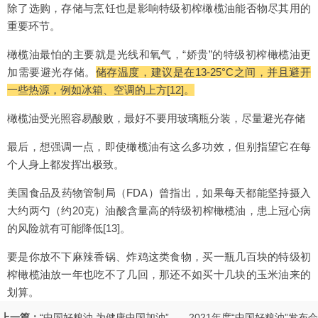
除了选购，存储与烹饪也是影响特级初榨橄榄油能否物尽其用的
重要环节。
橄榄油最怕的主要就是光线和氧气，“娇贵”的特级初榨橄榄油更
加需要避光存储。
储存温度，建议是在13-25°C之间，并且避开
一些热源，例如冰箱、空调的上方[12]。
橄榄油受光照容易酸败，最好不要用玻璃瓶分装，尽量避光存储
最后，想强调一点，即使橄榄油有这么多功效，但别指望它在每
个人身上都发挥出极致。
美国食品及药物管制局（FDA）曾指出，如果每天都能坚持摄入
大约两勺（约20克）油酸含量高的特级初榨橄榄油，患上冠心病
的风险就有可能降低[13]。
要是你放不下麻辣香锅、炸鸡这类食物，买一瓶几百块的特级初
榨橄榄油放一年也吃不了几回，那还不如买十几块的玉米油来的
划算。
上一篇：
“中国好粮油 为健康中国加油”——2021年度“中国好粮油”发布会