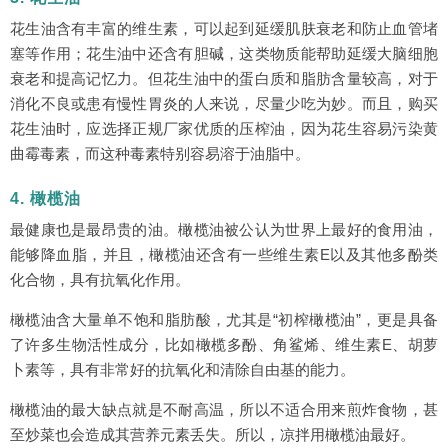
花生油含有丰富的维生素，可以起到延缓肌肤衰老和防止血管堵
塞等作用；花生油中还含有胆碱，这类物质能帮助延缓大脑细胞
衰老和提高记忆力。但花生油中的蛋白质和脂肪含量较高，对于
消化不良或患有慢性胃炎的人来说，尽量少吃为妙。而且，购买
花生油时，应选择正规厂家优质的压榨油，因为花生容易污染黄
曲霉毒素，而这种毒素特别容易溶于油脂中。
4. 橄榄油
最健康也是最昂贵的油。橄榄油被公认为世界上最好的食用油，
能够降血脂，并且，橄榄油还含有一些维生素E以及其他多酚类
化合物，具有抗氧化作用。
橄榄油含大量单不饱和脂肪酸，尤其是“初榨橄榄油”，更是具备
了许多生物活性成分，比如橄榄多酚、角鲨烯、维生素E、胡萝
卜素等，具有非常好的抗氧化和清除自由基的能力。
橄榄油的最大缺点就是不耐高温，所以不适合用来煎炸食物，甚
至炒菜也会造成其营养元素丢失。所以，凉拌用橄榄油最好。