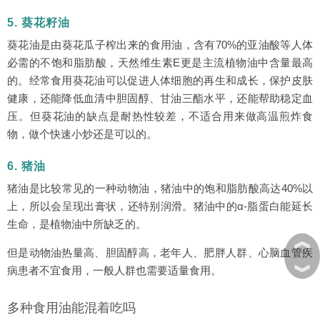
5. 葵花籽油
葵花油是由葵花瓜子榨出来的食用油，含有70%的亚油酸等人体
必需的不饱和脂肪酸，天然维生素E更是主流植物油中含量最高
的。经常食用葵花油可以促进人体细胞的再生和成长，保护皮肤
健康，还能降低血清中胆固醇、甘油三酯水平，还能帮助稳定血
压。但葵花油的缺点是耐热性较差，不适合用来做高温煎炸食
物，做个快速小炒还是可以的。
6. 猪油
猪油是比较常见的一种动物油，猪油中的饱和脂肪酸高达40%以
上，所以会呈现出膏状，还特别润滑。猪油中的α-脂蛋白能延长
生命，是植物油中所缺乏的。
︽
但是动物油热量高、胆固醇高，老年人、肥胖人群、心脑血管疾
︾
病患者不宜食用，一般人群也需要适量食用。
多种食用油能混着吃吗