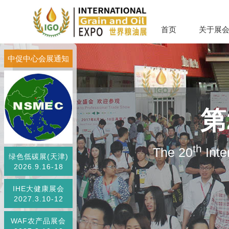
首页
关于展
中促中心会展通知
第
th
The 20
Inte
绿色低碳展(天津)
2026.9.16-18
IHE大健康展会
2027.3.10-12
WAF农产品展会