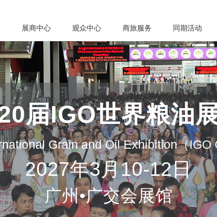
会
展商中心
观众中心
商旅服务
同期活动
20届IGO世界粮油
rnational Grain and Oil Exhibition（IG
2027年3月10-12日
广州•广交会展馆