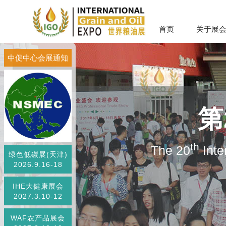
首页
关于展
中促中心会展通知
第
th
The 20
Inte
绿色低碳展(天津)
2026.9.16-18
IHE大健康展会
2027.3.10-12
WAF农产品展会