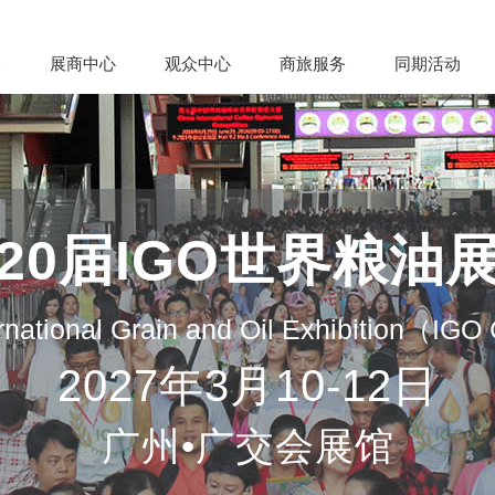
会
展商中心
观众中心
商旅服务
同期活动
20届IGO世界粮油
rnational Grain and Oil Exhibition（IG
2027年3月10-12日
广州•广交会展馆