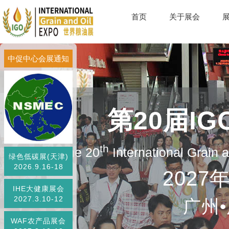
首页
关于展会
中促中心会展通知
第20届I
th
The 20
International Grain
绿色低碳展(天津)
2026.9.16-18
2027
IHE大健康展会
2027.3.10-12
广州
WAF农产品展会