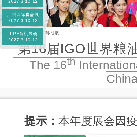
2027.3.10-12
广州国际食品展
2027.3.10-12
&
首页
»
展会邀约
»
IGO粮油展
IFPE食机展会
2027.3.10-12
第16届IGO世界粮油展
th
The 16
Internation
Chi
提示：
本年度展会因