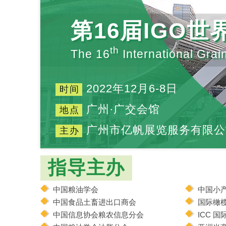
第16届IGO
th
The 16
International Grai
2022年12月6-8日
时间
广州·广交会馆
地点
广州市亿帆展览服务有限公
主办
指导主办
中国粮油学会
中国小
中国食品土畜进出口商会
国际橄
中国信息协会粮农信息分会
ICC 