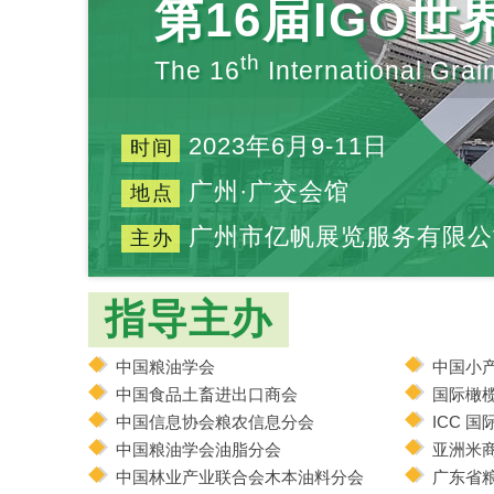
第16届IGO
th
The 16
International Grai
2023年6月9-11日
时间
广州·广交会馆
地点
广州市亿帆展览服务有限公
主办
指导主办
中国粮油学会
中国小
中国食品土畜进出口商会
国际橄
中国信息协会粮农信息分会
ICC 
中国粮油学会油脂分会
亚洲米
中国林业产业联合会木本油料分会
广东省