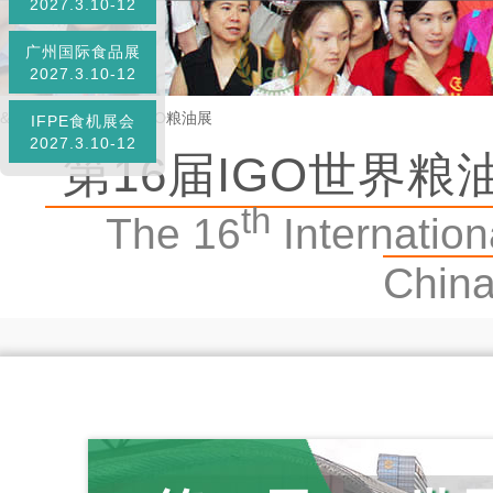
2027.3.10-12
广州国际食品展
2027.3.10-12
&
首页
»
展会邀约
»
IGO粮油展
IFPE食机展会
2027.3.10-12
第16届IGO世界粮油展
th
The 16
Internation
Chi