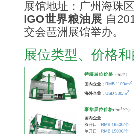
展馆地址：广州海珠区
IGO世界粮油展
自20
交会琶洲展馆举办。
展位类型、价格和
特装展位价格
（光地）
2
国内企业
：
RMB 1100/m
2
海外企业
：
USD 330/m
2
豪华展位价格
(9m
/个)
国内企业
双开口：
RMB 16500/个
单开口：
RMB 15000/个