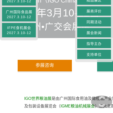
Exhibition（IGO China 2027）
精品展区
2027.3.10-12
2027年3月10-12日
展商评价
广州国际食品展
2027.3.10-12
同期活动
广州•广交会展馆
IFPE食机展会
2027.3.10-12
展会新闻
指导主办
支持单位
参展咨询
︽
IGO世界粮油展
是由广州国际食用油及橄榄油产业
︾
及包装设备展览会（
IGME粮油机械展会
）三大主