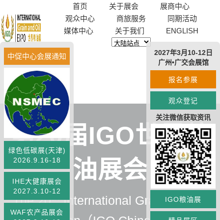
首页
关于展会
展商中心
观众中心
商旅服务
同期活动
媒体中心
关于我们
ENGLISH
2027年3月10-12日
中促中心会展通知
广州•广交会展馆
报名参展
观众登记
关注微信获取资讯
第20届IGO世界粮
绿色低碳展(天津)
2026.9.16-18
油展会
IHE大健康展会
2027.3.10-12
th
The 20
International Grain and Oil
IGO粮油展
WAF农产品展会