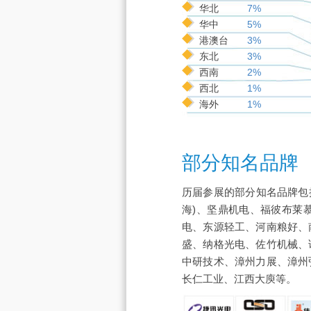
华北
7%
华中
5%
港澳台
3%
东北
3%
西南
2%
西北
1%
海外
1%
部分知名品牌
历届参展的部分知名品牌包
海)、坚鼎机电、福彼布莱
电、东源轻工、河南粮好、
盛、纳格光电、佐竹机械、
中研技术、漳州力展、漳州
长仁工业、江西大庾等。