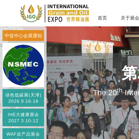
首页
关于展
中促中心会展通知
第
th
The 20
Inte
绿色低碳展(天津)
2026.9.16-18
IHE大健康展会
2027.3.10-12
WAF农产品展会