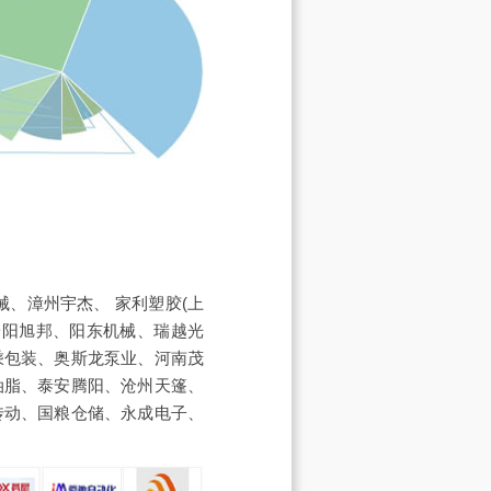
、漳州宇杰、 家利塑胶(上
安阳旭邦、阳东机械、瑞越光
乘包装、奥斯龙泵业、河南茂
油脂、泰安腾阳、沧州天篷、
传动、国粮仓储、永成电子、