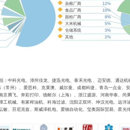
杂粮厂商
12%
食品厂商
10%
面粉厂商
8%
大米机械
5%
仓储系统
3%
其他
2%
括：中科光电、漳州佳龙、捷迅光电、泰禾光电 、迈安德、通达机械
慕（常州）、爱思科、克莱澳、威尔曼、成都科捷、青岛一点金、
南京腾飞、奔彩打印、德耐尔（上海）、浙江盛源、河南华泰、尚
谭工机械、有家榨油机、科海过滤、沈阳正双环、坤汉光电、远洋
弘敏、芬尼克兹、斯威泽机电、爱驰自动化、玺奥国际贸易、星光