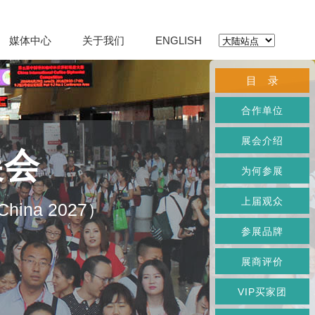
媒体中心
关于我们
ENGLISH
目 录
合作单位
展会介绍
展会
为何参展
上届观众
O China 2027）
参展品牌
展商评价
VIP买家团