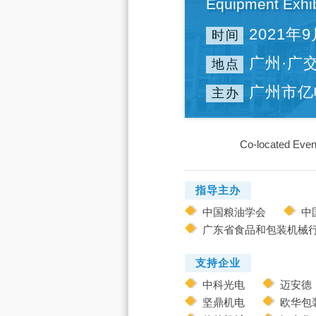
Equipment Exhib
2021年9
时间
广州·广
地点
广州市亿
主办
Co-located Even
指导主办
中国粮油学会
中
广东省食品和包装机械
支持企业
中科光电
迈安
坚鼎机电
欧华包