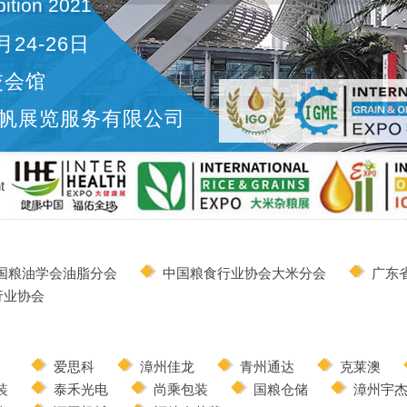
ition 2021
月24-26日
交会馆
帆展览服务有限公司
t
国粮油学会油脂分会
中国粮食行业协会大米分会
广东
行业协会
德
爱思科
漳州佳龙
青州通达
克莱澳
装
泰禾光电
尚乘包装
国粮仓储
漳州宇