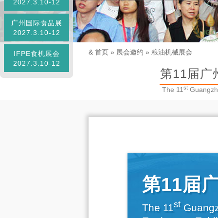
2027.3.10-12
广州国际食品展
2027.3.10-12
&
首页
»
展会邀约
»
粮油机械展会
IFPE食机展会
2027.3.10-12
第11届广
st
The 11
Guangzho
第11届
st
The 11
Guangzh