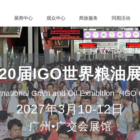
会
展商中心
观众中心
商旅服务
同期活动
20届IGO世界粮油
rnational Grain and Oil Exhibition（IG
2027年3月10-12日
广州•广交会展馆