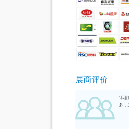
展商评价
“我
多，