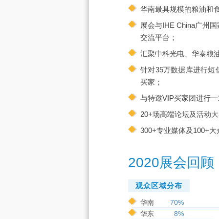
华南最具规模的粮油和
展会与IHE China
交流平台；
汇聚中科光电、华泰粮
针对35万数据库进行
买家；
与特邀VIP买家团进行
20+场高端论坛及活动
300+专业媒体及10
2020展会回顾
观众区域分布
华南
70%
华东
8%