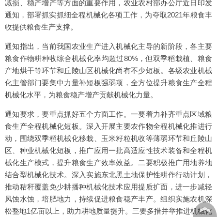
减损、稳产增产等方面的重要作用，农业农村部办公厅近日印发
通知，部署抓实抓细全程机械化各项工作，为夺取2021年粮食丰
收提供粮食生产支撑。
通知指出，当前我国农业生产进入机械化主导的新阶段，各主要
粮食作物耕种收综合机械化率均超过80%，但双季稻栽植、粮食
产地烘干等环节和丘陵山区机械化尚有不少短板。各级农业机械
化主管部门要集中力量补短板强弱项，全方位提升粮食生产全程
机械化水平，为粮食稳产增产贡献机械化力量。
通知要求，要重点抓好五个方面工作。一要着力补齐重点区域粮
食生产全程机械化短板。深入开展主要农作物全程机械化推进行
动，围绕双季稻机械化移栽、玉米籽粒机收等薄弱环节和丘陵山
区、种业机械化短板，推广应用一批高适应性技术装备和全程机
械化生产模式，提升粮食生产效率效益。二要积极推广用地养地
结合型机械化技术。深入实施东北黑土地保护性耕作行动计划，
推动秸秆覆盖免少耕播种机械化技术应用提质扩面，进一步减轻
风蚀水蚀，培肥地力，持续促进粮食稳产丰产。组织实施农机深
︽
松整地1亿亩以上，助力耕地质量提升。三要多措并举推进机械化