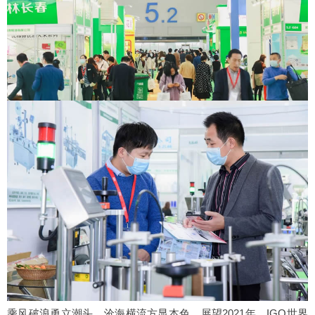
乘风破浪勇立潮头，沧海横流方显本色。展望2021年，IGO世界