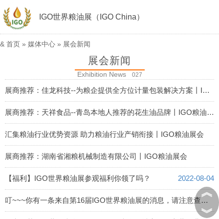
IGO世界粮油展（IGO China）
&
首页
»
媒体中心
»
展会新闻
展会新闻
Exhibition News
027
展商推荐：佳龙科技--为粮企提供全方位计量包装解决方案丨IGO粮油展会
2022-08-07
展商推荐：天祥食品--青岛本地人推荐的花生油品牌丨IGO粮油展会
2022-08-06
汇集粮油行业优势资源 助力粮油行业产销衔接丨IGO粮油展会
2022-08-05
展商推荐：湖南省湘粮机械制造有限公司丨IGO粮油展会
2022-08-04
【福利】IGO世界粮油展参观福利你领了吗？
2022-08-04
︽
叮~~~你有一条来自第16届IGO世界粮油展的消息，请注意查收！
︾