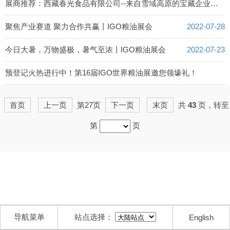
2022-08-03
展商推荐：西藏春光食品有限公司--来自雪域高原的宝藏企业丨IGO粮油展会
2022-08-02
聚焦产业赛道 聚力合作共赢丨IGO粮油展会
2022-07-28
今日大暑，万物盛极，暑气至浓丨IGO粮油展会
2022-07-23
预登记火热进行中！第16届IGO世界粮油展邀您领壕礼！
2022-07-14
首页
上一页
第27页
下一页
末页
共
43
页，转至
第
页
导航菜单
站点选择：
English