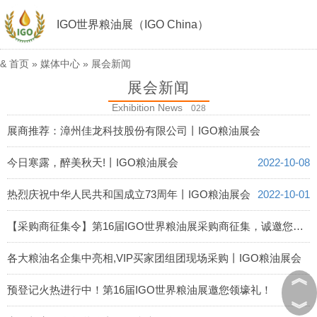
IGO世界粮油展（IGO China）
&
首页
»
媒体中心
»
展会新闻
展会新闻
Exhibition News
028
展商推荐：漳州佳龙科技股份有限公司丨IGO粮油展会
2022-10-12
今日寒露，醉美秋天!丨IGO粮油展会
2022-10-08
热烈庆祝中华人民共和国成立73周年丨IGO粮油展会
2022-10-01
【采购商征集令】第16届IGO世界粮油展采购商征集，诚邀您参与，采购不用愁！
2022-09-25
各大粮油名企集中亮相,VIP买家团组团现场采购丨IGO粮油展会
︽
2022-09-25
预登记火热进行中！第16届IGO世界粮油展邀您领壕礼！
︾