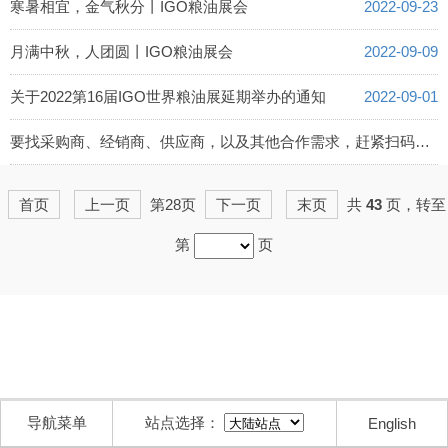
2022-09-24
寒暑相宜，金气秋分丨IGO粮油展会
2022-09-23
月满中秋，人团圆丨IGO粮油展会
2022-09-09
关于2022第16届IGO世界粮油展延期举办的通知
2022-09-01
要找采购商、经销商、供应商，以及其他合作需求，赶紧扫码吧！丨IGO粮油展会
2022-08-12
首页
上一页
第28页
下一页
末页
共
43
页，转至
第
页
导航菜单
站点选择：
English