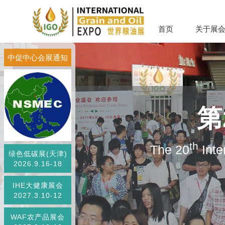
首页
关于展
中促中心会展通知
第
th
The 20
Inte
绿色低碳展(天津)
2026.9.16-18
IHE大健康展会
2027.3.10-12
WAF农产品展会