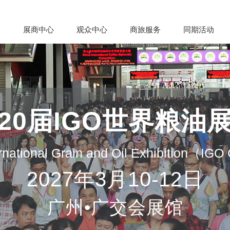
会
展商中心
观众中心
商旅服务
同期活动
20届IGO世界粮油
rnational Grain and Oil Exhibition（IG
2027年3月10-12日
广州•广交会展馆