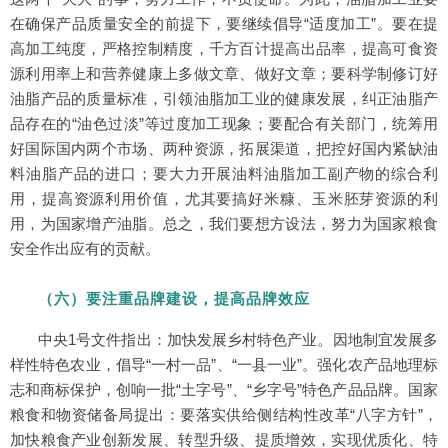
在确保产品质量安全的前提下，要继续倡导“适度加工”。要在提
高加工纯度，严格控制精度，千方百计提高出品率，提高可食资
源利用率上和营养健康上多做文章、做好文章；要科学制修订好
油脂产品的质量标准，引领油脂加工业的健康发展，纠正油脂产
品存在的“油色过淡”等过度加工现象；要配合有关部门，统筹用
好国际国内两个市场、两种资源，拓展渠道，把控好国内紧缺油
料油脂产品的进口；要大力开展油料油脂加工副产物的综合利
用，提高资源利用价值，尤其要搞好米糠、玉米胚芽资源的利
用，为国家增产油脂。总之，我们要想方设法，努力为国家粮食
安全作出应有的贡献。
（六）要注重品牌建设，提高品牌效应
中央1号文件指出：加快发展乡村特色产业。因地制宜发展多
样性特色农业，倡导“一村一品”、“一县一业”。强化农产品地理标
志和商标保护，创响一批“土字号”、“乡字号”特色产品品牌。国家
粮食和物资储备局提出：要落实供给侧结构性改革“八字方针”，
加快粮食产业创新发展、转型升级、提质增效，实现优质化、特