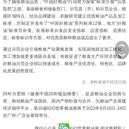
为了确保粮油品质，“中国好粮油”行动努力探索“标准引领”“以质
取胜”之路。各级粮食和储备部门、示范县（市）和示范企业，根
据区域特点，结合品牌建设，积极研究建立优质粮油产品及加工
标准，共制定并发布了“中国好粮油”系列标准12项，地方“好粮
油”标准百余项。各项标准从食品安全指标、品质指标、追溯信
息、标签标识等方面，对优质原粮和粮油成品提出了要求。
︽
通过示范企业引领粮食产业聚集发展，实现就地就近加工转化，
︾
加工增加值更多地留在县域，有效促进了粮食主产区经济发展，
好粮油示范企业得以快速成长，粮食产业优质化、特色化、品牌
化发展趋势显现。
注：资料来源于经济日报
同时为贯彻《健康中国2030规划纲要》，促进粮油企业招商引
资，推动粮油产业国际、国内产销衔接与合作，为粮油产业搭建
经济循环平台，第16届IGO世界粮油展将于2022年6月16日-18日
在广州·广交会展馆举办。
微信公众号
IGO世界粮油展
阅读更精彩！