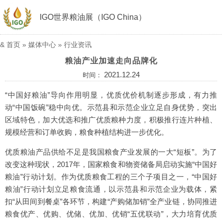
IGO世界粮油展（IGO China）
&
首页
»
媒体中心
»
行业资讯
粮油产业加速走向品牌化
2021.12.24
时间：
“中国好粮油”导向作用明显，优质优价机制逐步形成，有力推
动“中国饭碗”稳中向优。示范县和示范企业立足自身优势，突出
区域特色，加大优选和推广优质粮种力度，积极推行连片种植、
规模经营和订单收购，粮食种植结构进一步优化。
优质粮油产品供给不足是我国粮食产业发展的一大“短板”。为了
改变这种现状，2017年，国家粮食和物资储备局启动实施“中国好
粮油”行动计划。作为优质粮食工程的三个子项目之一，“中国好
粮油”行动计划立足粮食流通，以示范县和示范企业为载体，紧
扣“从田间到餐桌”各环节，构建“产购储加销”全产业链，协同推进
粮食优产、优购、优储、优加、优销“五优联动”，大力培育优质