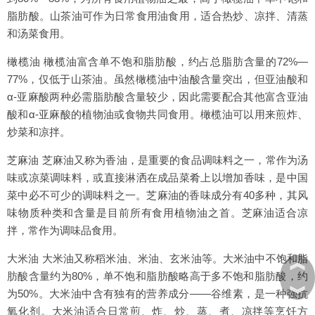
脂肪酸。山茶油可作为日常食用油食用，适合热炒、凉拌、清蒸
和汤菜食用。
橄榄油 橄榄油富含单不饱和脂肪酸，约占总脂肪含量的72%—
77%，仅低于山茶油。虽然橄榄油中油酸含量突出，但亚油酸和
α-亚麻酸两种必需脂肪酸含量较少，因此需要配合其他富含亚油
酸和α-亚麻酸的植物油或食物共同食用。橄榄油可以用来煎炸、
炒菜和凉拌。
芝麻油 芝麻油又称为香油，是重要的食品调味料之一，常作为汤
味或凉菜调味料，或直接淋洒在成品菜肴上以增加香味，是中国
菜中必不可少的调味料之一。芝麻油的香味成分有40多种，其风
味物质种类和含量是目前所有食用植物油之首。芝麻油适合凉
拌，常作为调味品食用。
︽
大米油 大米油又称稻米油、米油、玄米油等。大米油中不饱和脂
肪酸含量约为80%，单不饱和脂肪酸略高于多不饱和脂肪酸，约
︾
为50%。大米油中含有独有的营养成分——谷维素，是一种强抗
氧化剂。大米油适合日常煎、炸、炒、蒸、煮、凉拌等烹饪方