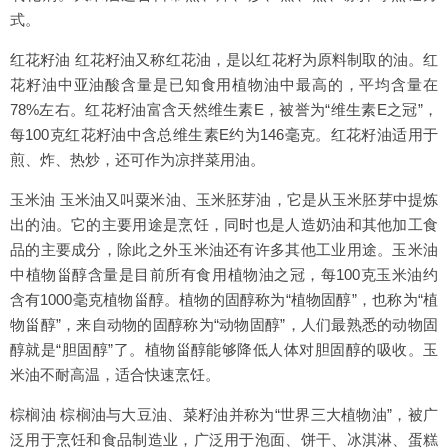
式。
红花籽油 红花籽油又称红花油，是以红花籽为原料制取的油。红
花籽油中亚油酸含量是已知食用植物油中最高的，平均含量在
78%左右。红花籽油富含天然维生素E，被誉为“维生素E之冠”，
每100克红花籽油中含总维生素E约为146毫克。红花籽油适用于
煎、炸、热炒，还可作为凉拌菜用油。
玉米油 玉米油又叫粟米油、玉米胚芽油，它是从玉米胚芽中提炼
出的油。它的主要用途是烹饪，同时也是人造奶油和其他加工食
品的主要成分，除此之外玉米油还有许多其他工业用途。玉米油
中植物甾醇含量是目前所有食用植物油之冠，每100克玉米油约
含有1000毫克植物甾醇。植物的固醇称为“植物固醇”，也称为“植
物甾醇”，来自动物的固醇称为“动物固醇”，人们最熟悉的动物固
醇就是“胆固醇”了。植物甾醇能够降低人体对胆固醇的吸收。玉
米油不耐高温，适合快速烹饪。
棕榈油 棕榈油与大豆油、菜籽油并称为“世界三大植物油”，被广
泛用于烹饪和食品制造业，广泛用于泡面、饼干、冰淇淋、蛋糕