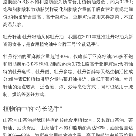
脂肪酸/n-3多不饱和脂肪酸为所有食用植物油最低，约为0.26:1;
饱和脂肪酸和致动脉粥样硬化脂肪酸含量低于膳食营养素规定阈
值;植物甾醇含量高，高于菜籽油。亚麻籽油常用来拌凉菜，不宜
高温煎炒。
牡丹籽油 牡丹籽油又称牡丹油，我国在2011年批准牡丹籽油为新
资源食品，是食用植物油中金牌三号“全能选手”。
牡丹籽油的亚麻酸含量超过40%，仅略低于亚麻籽油;n-6多不饱
和脂肪酸/n-3多不饱和脂肪酸约为0.75:1.略高于亚麻籽油;含有独
特的牡丹皂甙、牡丹酚、牡丹多糖、牡丹甾醇等天然生物活性成
分;维生素E和植物甾醇含量与菜籽油接近，略低于菜籽油。牡丹
籽油的烟点较高，适合煎、炸、炒等烹饪方式，同时也适用于腌
制、烘焙等烹饪方式。
植物油中的“特长选手”
山茶油 山茶油是我国特有的传统食用植物油，又名野山茶油、茶
籽油、油茶籽油。山茶油中不饱和脂肪酸高达90%，油酸含量达
到80%—83%，为所有食用植物油之最，高于橄榄油中单不饱和