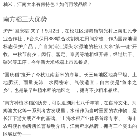
籼米，江南大米有何特色？如何再续品牌？
南方稻三大优势
沪产“国庆稻”来了！9月2日，在松江区泖港镇胡光村上海汇民专
业合作社，6台久保田888联合收割机在田间穿梭，作为国家地理
标志保护产品，产自黄浦江源头水源地的松江大米“第一镰”开
收。中秋节前夕，闵行、嘉定、奉贤等地相继开镰，经过烘干、
碾米等工序，今年新大米将端上市民餐桌。
“国庆稻”拉开了今秋江南新米的序幕。长三角地区地势平坦、土
地肥沃、雨量充沛、水网密布、气候适宜，自古便是“鱼米之
乡”，也是最早种植水稻的地区之一，拥有不少稻米品牌。
“南方种植水稻的历史，可以追溯到七八千年前，在崧泽文化、河
姆渡文化等一系列考古发现里，水稻作为当时重要的农作物，是
长江下游文明产生的基础。”上海水稻产业体系首席专家、上海市
农科院作物所所长曹黎明介绍，江南稻米品牌，拥有三个突出的
区域优势——