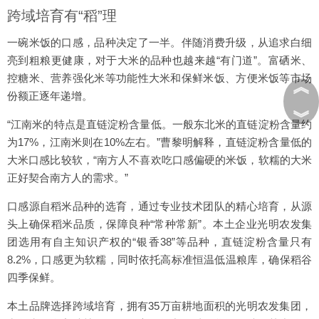
跨域培育有“稻”理
一碗米饭的口感，品种决定了一半。伴随消费升级，从追求白细
亮到粗粮更健康，对于大米的品种也越来越“有门道”。富硒米、
控糖米、营养强化米等功能性大米和保鲜米饭、方便米饭等市场
︽
份额正逐年递增。
︾
“江南米的特点是直链淀粉含量低。一般东北米的直链淀粉含量约
为17%，江南米则在10%左右。”曹黎明解释，直链淀粉含量低的
大米口感比较软，“南方人不喜欢吃口感偏硬的米饭，软糯的大米
正好契合南方人的需求。”
口感源自稻米品种的选育，通过专业技术团队的精心培育，从源
头上确保稻米品质，保障良种“常种常新”。本土企业光明农发集
团选用有自主知识产权的“银香38”等品种，直链淀粉含量只有
8.2%，口感更为软糯，同时依托高标准恒温低温粮库，确保稻谷
四季保鲜。
本土品牌选择跨域培育，拥有35万亩耕地面积的光明农发集团，