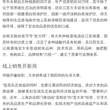
常年水稻自主种植面积26万亩，年产优质稻谷16万吨，其中除了
位于世界级生态岛的崇明基地，还在江苏大丰设有自有基地，毗
邻国家一级麋鹿自然保护区、国家一级丹顶鹤自然保护区。得天
独厚的生态基地条件加上高标准粮田基地建设，提供了优质的种
植环境，保障了安全的品质和优良的口感。
在南京路的老字号“老大同”，将大米种植基地选在江苏南通，因
其特有的沙质土壤，沉淀了多种碳酸钙及有机物，且日照充足，
让南通海安大米形成稻米品种、技术培训、用药品种、施肥配
方、收购加工、品牌销售“六统一”，建立了质量可追溯体系。
线上销售开新局
伴随开镰收割，大米销售成了稻田间的头等大事。
“提高生态效益的同时，也要注重农民的经济效益。讲好大米的品
牌故事，能够更好实现生态效益和经济效益的平衡。”曹黎明介
绍。近年，上海农业部门推动由“卖稻谷”向“卖大米”转变，引导大
米的高品质生产和品牌化营销，实现水稻产业的高效益产出和高
质量发展。