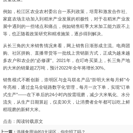
例如，松江区农业农村委出台一系列政策，培育和激发合作社、
家庭农场主动加入到稻米产业发展的积极性，对于在稻米产业发
展中遇到的一些堵点和痛点，例如销售旺季大米加工能力跟不上
等，也正随着政策研究和精准施策，逐步得到解决。
从长三角的大米销售情况来看，网上销售日渐形成主流。电商团
购、社区拼购、直播带货等一批线上营销新方式，正成为越来越
多农户和农企的“必修课”。2021年，在叮咚买菜上，长三角产地
的大米的销量超2万吨，预计2022年全年将增长30%。
销售模式不断创新，崇明区与盒马联名产品“崇明大米每月鲜”今
年亮相，通过盒马全链路数字化管理，每月一次下单，实现“订单
式生产”——在下单后的24小时内按需现磨，减少大米氧化、水分
流失，从生产日期算起，仅卖30天，让消费者全年都可以吃上鲜
稻现磨的新鲜大米。
点击：
阅读转载原文
上一篇：
选择食用油的3大误区，你中招了吗？