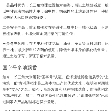
一是品种优势，长三角地理位置相对靠海，所以土壤酸碱度一般
以中性或者弱碱性为主，偏中性、弱碱性的土壤渗透性好，种植
出来的大米口感香糯好吃；
二是安全性高，重金属物质在弱碱性土壤中处于钝化状态，不易
被植物吸收，土壤受重金属污染的可能性低；
三是冬季休耕，在冬季种植红花草、油菜、蚕豆等豆科绿肥，休
养土地，减少肥料和农药的使用，降低土壤本身的氟化物含量，
通过土地保育，保证了稻米质量。
国字号多地飘香
如今，长三角大米屡获“国字号”认证。崧泽遗址博物馆展示的“上
海第一稻”青浦薄稻米是上海本地出产的优质大米，在明清时期就
享有“贡米”之名。如今，历经发展和品种提纯选育，青浦薄稻米
的栽培技术、加工、存储等条件也越来越好，“青浦薄稻米”已通
过国家农产品地理标志保护登记。