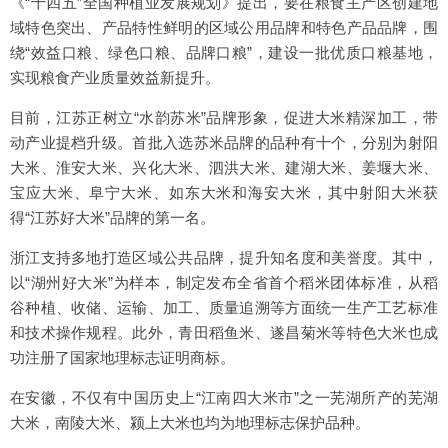
《“十四五”全国种植业发展规划》提出，要在粮食主产区创建地
域特色突出、产品特性鲜明的区域公用品牌和特色产品品牌，围
绕“效益口粮、绿色口粮、品牌口粮”，建设一批优质口粮基地，
实现粮食产业质量效益新提升。
目前，江苏正树立“水韵苏米”品牌形象，促进大米精深加工，带
动产业提档升级。首批入选苏米品牌的品种有十个，分别为射阳
大米、淮安大米、兴化大米、泗洪大米、建湖大米、姜堰大米、
宝应大米、阜宁大米、如东大米和海安大米，其中射阳大米获
得“江苏好大米”品牌的第一名。
浙江支持多地打造区域公共品牌，提升知名度和美誉度。其中，
以“湖州好大米”为样本，制定发布全省首个稻米团体标准，从稻
谷种植、收储、运输、加工、质量追溯等方面统一生产工艺标准
和技术操作规程。此外，青田稻鱼米、遂昌菊米等特色大米也成
功注册了国家地理标志证明商标。
在安徽，不仅有中国历史上“江南四大米市”之一芜湖所产的芜湖
大米，南陵大米、颍上大米也均为地理标志保护品种。