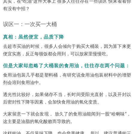
其实，在“吃油”这件大事上 很多人往往存在一些误区 快来看看你
有没有中招？
误区一：一次买一大桶
真相：虽然便宜，品质下降
去超市买油的时候，很多人会倾向于购买大桶装，因为算下来更
便宜实惠，反正每顿饭都会用到，可以放家里慢慢吃。
但是大家却忽略了大桶装的食用油，往往存在两个问题：
食用油包装几乎都是塑料桶，有研究说食用油包装材料中的增塑
剂会溶到食用油中。
透光性比较好，如果储存不当，长时间受阳光直射，以及开封以
后密封性下降等因素，会加快食用油的氧化变质。
大家留意一下就会发现， 放久了的食用油能闻到一股“哈喇味”，
这主要是油脂的氧化酸败而导致的。
这样的油，不仅风味下降，也会危害健康。 所以，建议普通的三