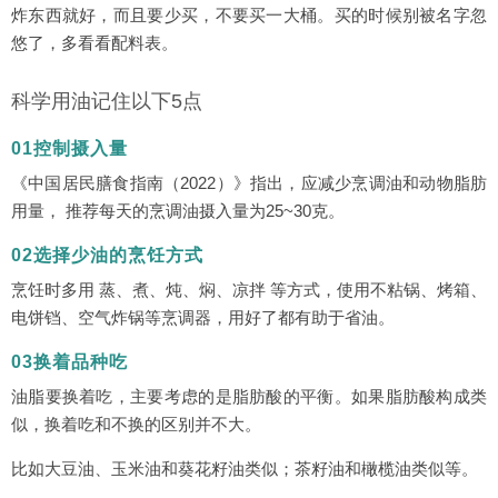
炸东西就好，而且要少买，不要买一大桶。买的时候别被名字忽
悠了，多看看配料表。
科学用油记住以下5点
01控制摄入量
《中国居民膳食指南（2022）》指出，应减少烹调油和动物脂肪
用量， 推荐每天的烹调油摄入量为25~30克。
02选择少油的烹饪方式
烹饪时多用 蒸、煮、炖、焖、凉拌 等方式，使用不粘锅、烤箱、
电饼铛、空气炸锅等烹调器，用好了都有助于省油。
03换着品种吃
油脂要换着吃，主要考虑的是脂肪酸的平衡。如果脂肪酸构成类
似，换着吃和不换的区别并不大。
比如大豆油、玉米油和葵花籽油类似；茶籽油和橄榄油类似等。