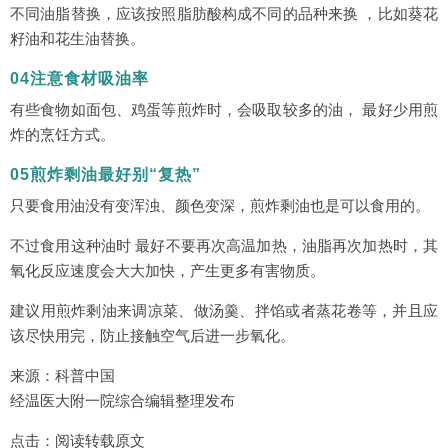
不同油脂替换，应该按照脂肪酸构成不同的品种来换 ，比如葵花
籽油和花生油替换。
04注意食材吸油率
有些食物如面包、鸡蛋等煎炸时，会吸取较多的油， 最好少用煎
炸的烹饪方式。
05煎炸剩油最好别“复热”
只要食用油没有变浑浊、颜色变深，煎炸剩油也是可以食用的。
不过食用这种油时 最好不要再次高温加热，油脂再次加热时，其
氧化反应速度会大大加快，产生更多有害物质。
建议用煎炸剩油来调凉菜、做汤羹、拌馅或者蒸花卷等，并且应
该尽快用完，防止接触空气后进一步氧化。
来源：科普中国
经温医大附一院综合编辑整理发布
点击：
阅读转载原文