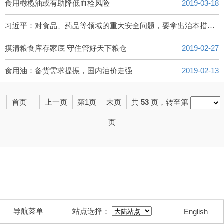
食用橄榄油或有助降低血栓风险
2019-03-18
习近平：对食品、药品等领域的重大安全问题，要拿出治本措施，对违法者用重典
2019-02-28
摸清粮食库存家底 守住管好天下粮仓
2019-02-27
食用油：备货需求提振，国内油价走强
2019-02-13
首页
上一页
第1页
末页
共
53
页，转至第
页
导航菜单
站点选择：
English