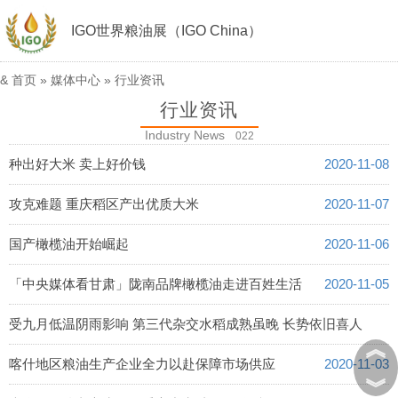
IGO世界粮油展（IGO China）
&
首页
»
媒体中心
»
行业资讯
行业资讯
Industry News
022
种出好大米 卖上好价钱
2020-11-08
攻克难题 重庆稻区产出优质大米
2020-11-07
国产橄榄油开始崛起
2020-11-06
「中央媒体看甘肃」陇南品牌橄榄油走进百姓生活
2020-11-05
受九月低温阴雨影响 第三代杂交水稻成熟虽晚 长势依旧喜人
︽
2020-11-04
喀什地区粮油生产企业全力以赴保障市场供应
2020-11-03
︾