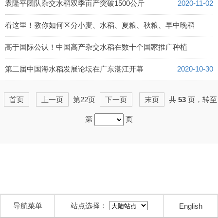
袁隆平团队杂交水稻双季亩产突破1500公斤
2020-11-02
看这里！教你如何区分小麦、水稻、夏粮、秋粮、早中晚稻
2020-11-01
高于国际公认！中国高产杂交水稻在数十个国家推广种植
2020-10-31
第二届中国海水稻发展论坛在广东湛江开幕
2020-10-30
首页
上一页
第22页
下一页
末页
共
53
页，转至
第
页
导航菜单
站点选择：
English